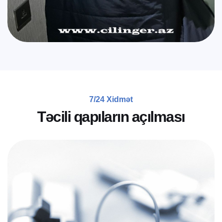
7/24 Xidmət
T
ə
c
i
l
i
q
a
p
ı
l
a
r
ı
n
a
ç
ı
l
m
a
s
ı