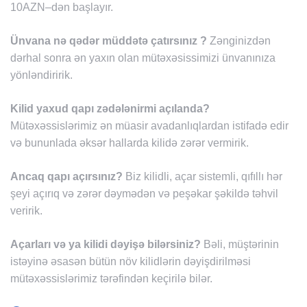
10AZN–dən başlayır.
Ünvana nə qədər müddətə çatırsınız ?
Zənginizdən
dərhal sonra ən yaxın olan mütəxəsissimizi ünvanınıza
yönləndiririk.
Kilid yaxud qapı zədələnirmi açılanda?
Mütəxəssislərimiz ən müasir avadanlıqlardan istifadə edir
və bununlada əksər hallarda kilidə zərər vermirik.
Ancaq qapı açırsınız?
Biz kilidli, açar sistemli, qıfıllı hər
şeyi açırıq və zərər dəymədən və peşəkar şəkildə təhvil
veririk.
Açarları və ya kilidi dəyişə bilərsiniz?
Bəli, müştərinin
istəyinə əsasən bütün növ kilidlərin dəyişdirilməsi
mütəxəssislərimiz tərəfindən keçirilə bilər.