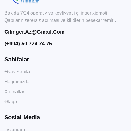
Bakıda 7/24 operativ və keyfiyyətli çilingər xidməti.
Qapıların zərərsiz açılması və kilidlərin peşəkar təmiri.
Cilinger.az@gmail.com
(+994) 50 774 74 75
Səhifələr
Əsas Səhifə
Haqqımızda
Xidmətlər
Əlaqə
Sosial Media
Instagram