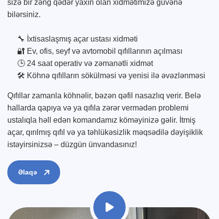
sizə bir zəng qədər yaxın olan xidmətimizə güvənə
bilərsiniz.
🔧 İxtisaslaşmış açar ustası xidməti
🔐 Ev, ofis, seyf və avtomobil qıfıllarının açılması
🕒 24 saat operativ və zəmanətli xidmət
🛠️ Köhnə qıfılların sökülməsi və yenisi ilə əvəzlənməsi
Qıfıllar zamanla köhnəlir, bəzən qəfil nasazlıq verir. Belə
hallarda qapıya və ya qıfıla zərər vermədən problemi
ustalıqla həll edən komandamız köməyinizə gəlir. İtmiş
açar, qırılmış qıfıl və ya təhlükəsizlik məqsədilə dəyişiklik
istəyirsinizsə – düzgün ünvandasınız!
Əlaqə