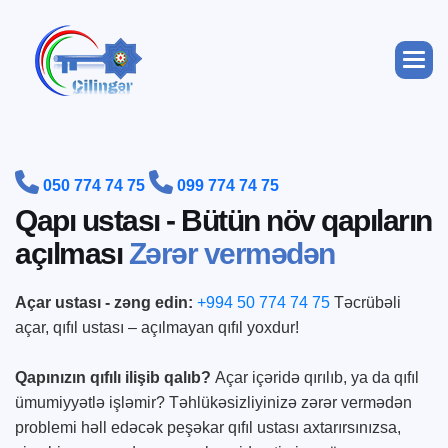


050 774 74 75
099 774 74 75
Q
a
p
ı
u
s
t
a
s
ı
-
B
ü
t
ü
n
n
ö
v
q
a
p
ı
l
a
r
ı
n
a
ç
ı
l
m
a
s
ı
Z
ə
r
ə
r
v
e
r
m
ə
d
ə
n
Açar ustası - zəng edin:
+994 50 774 74 75
Təcrübəli
açar, qıfıl ustası – açılmayan qıfıl yoxdur!
Qapınızın qıfılı ilişib qalıb?
Açar içəridə qırılıb, ya da qıfıl
ümumiyyətlə işləmir? Təhlükəsizliyinizə zərər vermədən
problemi həll edəcək peşəkar qıfıl ustası axtarırsınızsa,