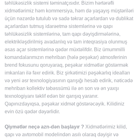
təhlükəsizlik sistemi təminatçısıdır. Bizim hərtərəfli
xidmətlərimiz həm kommersiya, həm də yaşayış müştəriləri
üçün nəzərdə tutulub və sadə təkrar açarlardan və dublikat
açarlardan tutmuş idarəetmə sistemlərinə və qapı
təhlükəsizlik sistemlərinə, tam qapı dəyişdirmələrinə,
elektrikləşdirilmiş avadanlıq və tam inteqrasiya olunmuş
əsas açar sistemlərinə qədər müxtəlifdir. Biz ümummilli
komandalarımızın mehriban (hələ peşəkar) atmosferinin
brend fokusunu qoruyaraq, peşəkar xidmətlər göstərmək
imkanları ilə fəxr edirik. Biz şirkətimizi pəşəkarlıq idealları
və yeni əsr texnologiyasının qarışığı hesab edirik, nəticədə
mehriban kollektiv təbəssümü ilə ən son və ən yaxşı
texnologiyanı təklif edən bir qarışıq yaranır.
Qapınızdayıqsa, pəşəkar xidmət göstərəcəyik. Kilidiniz
evin özü qədər dəyərlidir.
Qiymətlər neçə azn-dən başlayır ?
Xidmətlərimiz kilid,
qapı və avtomobil modelindən asılı olaraq dəyişir və