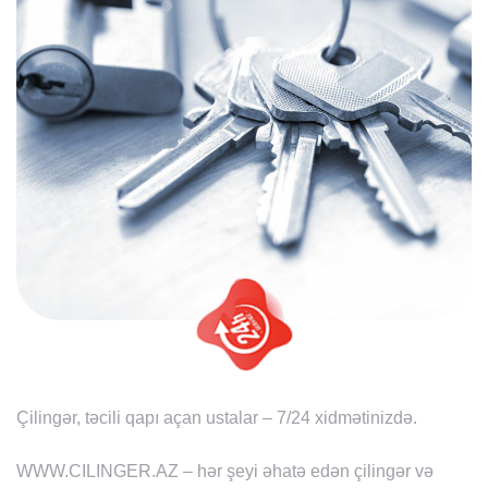
Çilingər, təcili qapı açan ustalar – 7/24 xidmətinizdə.
WWW.CILINGER.AZ – hər şeyi əhatə edən çilingər və