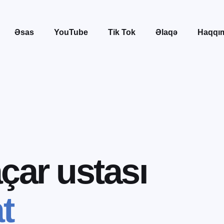
Əsas
YouTube
Tik Tok
Əlaqə
Haqqı
a
ç
a
r
u
s
t
a
s
ı
a
t