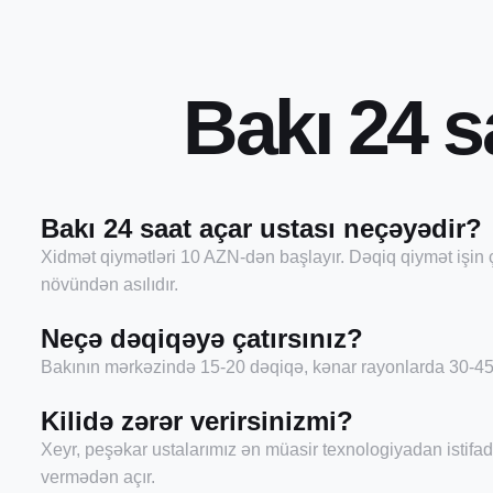
B
a
k
ı
2
4
s
Bakı 24 saat açar ustası neçəyədir?
Xidmət qiymətləri 10 AZN-dən başlayır. Dəqiq qiymət işin ç
növündən asılıdır.
Neçə dəqiqəyə çatırsınız?
Bakının mərkəzində 15-20 dəqiqə, kənar rayonlarda 30-45 
Kilidə zərər verirsinizmi?
Xeyr, peşəkar ustalarımız ən müasir texnologiyadan istifad
vermədən açır.