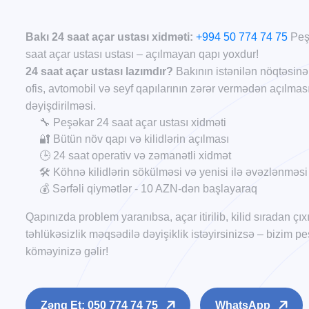
Bakı 24 saat açar ustası xidməti:
+994 50 774 74 75
Peşə
saat açar ustası ustası – açılmayan qapı yoxdur!
24 saat açar ustası lazımdır?
Bakının istənilən nöqtəsinə 
ofis, avtomobil və seyf qapılarının zərər vermədən açılması, 
dəyişdirilməsi.
🔧 Peşəkar 24 saat açar ustası xidməti
🔐 Bütün növ qapı və kilidlərin açılması
🕒 24 saat operativ və zəmanətli xidmət
🛠️ Köhnə kilidlərin sökülməsi və yenisi ilə əvəzlənməsi
💰 Sərfəli qiymətlər - 10 AZN-dən başlayaraq
Qapınızda problem yaranıbsa, açar itirilib, kilid sıradan çı
təhlükəsizlik məqsədilə dəyişiklik istəyirsinizsə – bizim
köməyinizə gəlir!
Zəng Et: 050 774 74 75
WhatsApp