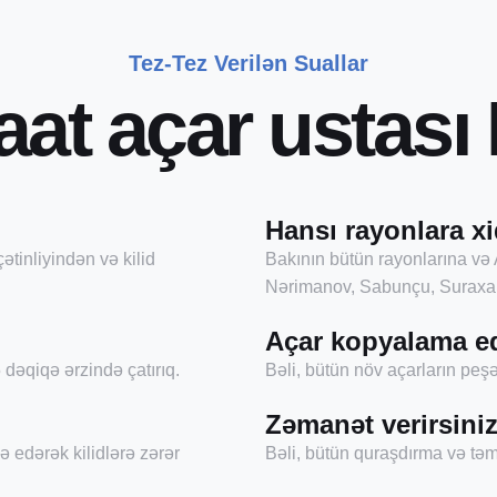
Tez-Tez Verilən Suallar
a
a
t
a
ç
a
r
u
s
t
a
s
ı
Hansı rayonlara xi
ətinliyindən və kilid
Bakının bütün rayonlarına və 
Nərimanov, Sabunçu, Suraxan
Açar kopyalama e
dəqiqə ərzində çatırıq.
Bəli, bütün növ açarların pe
Zəmanət verirsini
ə edərək kilidlərə zərər
Bəli, bütün quraşdırma və təmi