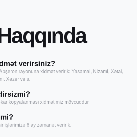
H
a
q
q
ı
n
d
a
dmət verirsiniz?
Abşeron rayonuna xidmət veririk: Yasamal, Nizami, Xətai,
ı, Xəzər və s.
dirsizmi?
şəkar kopyalanması xidmətimiz mövcuddur.
zmi?
r işlərimizə 6 ay zəmanət veririk.