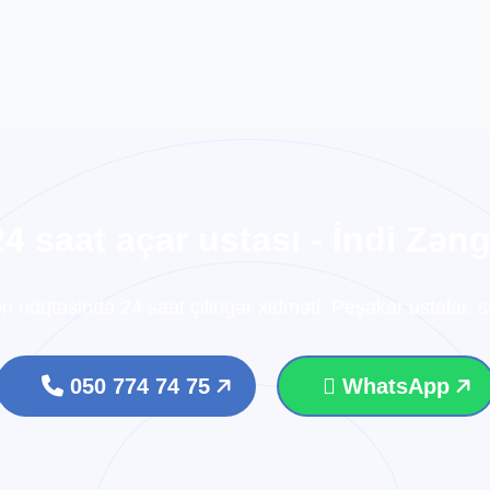
2
4
s
a
a
t
a
ç
a
r
u
s
t
a
s
ı
-
İ
n
d
i
Z
ə
n
ən nöqtəsində 24 saat çilingər xidməti. Peşəkar ustalar, sə
050 774 74 75
WhatsApp