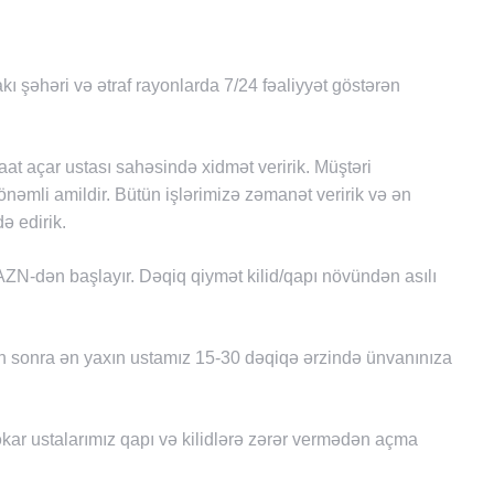
kı şəhəri və ətraf rayonlarda 7/24 fəaliyyət göstərən
saat açar ustası sahəsində xidmət veririk. Müştəri
əmli amildir. Bütün işlərimizə zəmanət veririk və ən
ə edirik.
ZN-dən başlayır. Dəqiq qiymət kilid/qapı növündən asılı
 sonra ən yaxın ustamız 15-30 dəqiqə ərzində ünvanınıza
ar ustalarımız qapı və kilidlərə zərər vermədən açma