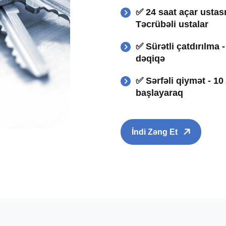
✅ 24 saat açar ustası
Təcrübəli ustalar
✅ Sürətli çatdırılma 
dəqiqə
✅ Sərfəli qiymət - 1
başlayaraq
İndi Zəng Et