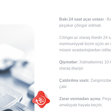
Bakı 24 saat açar ustası
- Ba
peşəkar çilingər xidməti.
Cilinger.az olaraq illərdir 24 
məmnuniyyəti bizim üçün ən ön
müasir avadanlıqlardan istifad
Qiymətlər:
Xidmətlərimiz 10 A
olaraq dəyişir.
Çatdırılma vaxtı:
Zənginizdən
çatır.
Zərər vermədən açma:
Peşək
əməliyyatı həyata keçirir.