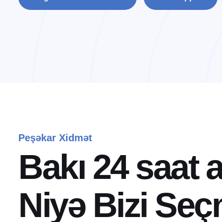
Peşəkar Xidmət
B
a
k
ı
2
4
s
a
a
t
N
i
y
ə
B
i
z
i
S
e
ç