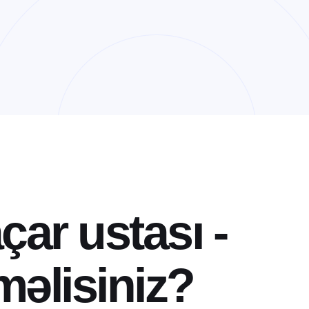
a
ç
a
r
u
s
t
a
s
ı
-
m
ə
l
i
s
i
n
i
z
?