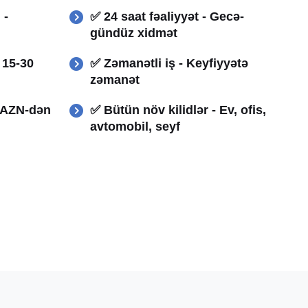
 -
✅ 24 saat fəaliyyət - Gecə-
gündüz xidmət
- 15-30
✅ Zəmanətli iş - Keyfiyyətə
zəmanət
0 AZN-dən
✅ Bütün növ kilidlər - Ev, ofis,
avtomobil, seyf