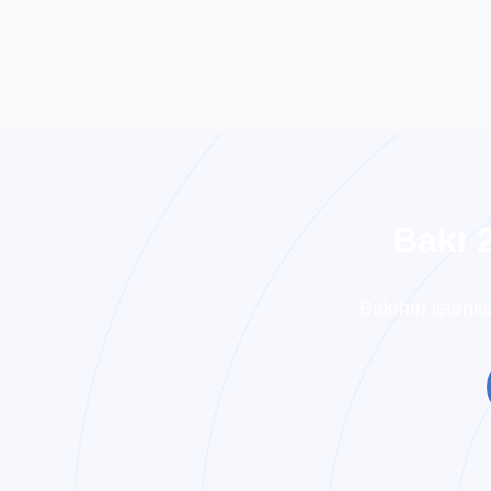
B
a
k
ı
Bakının istənil