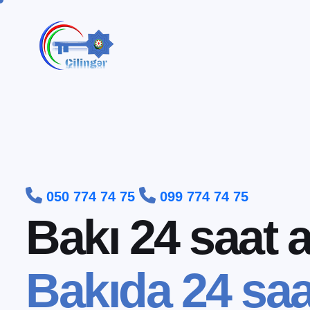


050 774 74 75
099 774 74 75
B
a
k
ı
2
4
s
a
a
t
B
a
k
ı
d
a
2
4
s
a