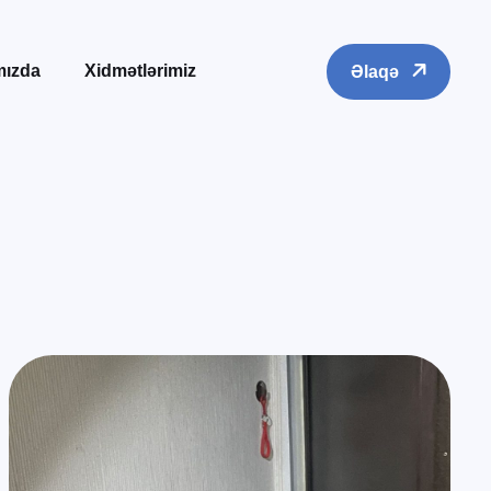
mızda
Xidmətlərimiz
Əlaqə