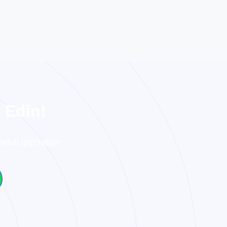
g
E
d
i
n
!
rfəli qiymətlər!