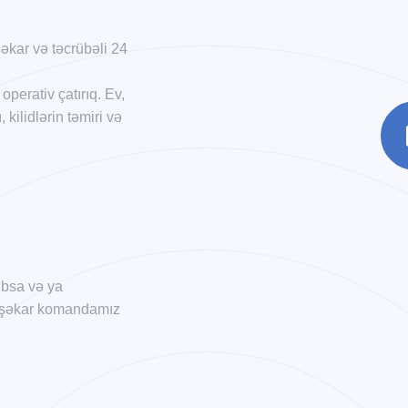
kar və təcrübəli 24
operativ çatırıq. Ev,
kilidlərin təmiri və
xıbsa və ya
 peşəkar komandamız