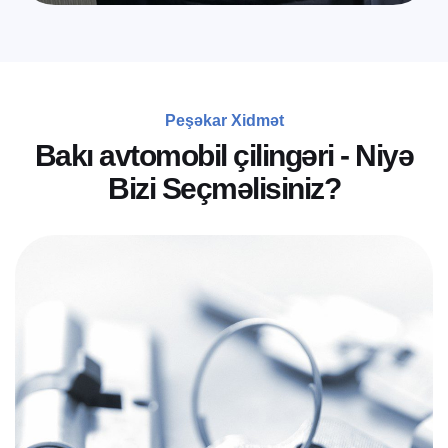
Peşəkar Xidmət
B
a
k
ı
a
v
t
o
m
o
b
i
l
ç
i
l
i
n
g
ə
r
i
-
N
i
y
ə
B
i
z
i
S
e
ç
m
ə
l
i
s
i
n
i
z
?