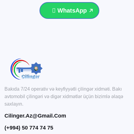
WhatsApp
Bakıda 7/24 operativ və keyfiyyətli çilingər xidməti. Bakı
avtomobil çilingəri və digər xidmətlər üçün bizimlə əlaqə
saxlayın.
Cilinger.az@gmail.com
(+994) 50 774 74 75