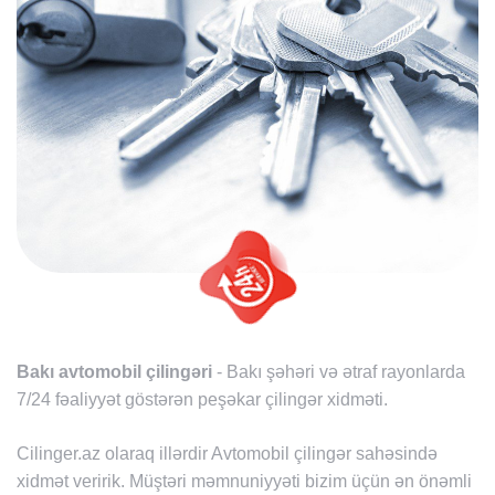
Bakı avtomobil çilingəri
- Bakı şəhəri və ətraf rayonlarda
7/24 fəaliyyət göstərən peşəkar çilingər xidməti.
Cilinger.az olaraq illərdir Avtomobil çilingər sahəsində
xidmət veririk. Müştəri məmnuniyyəti bizim üçün ən önəmli