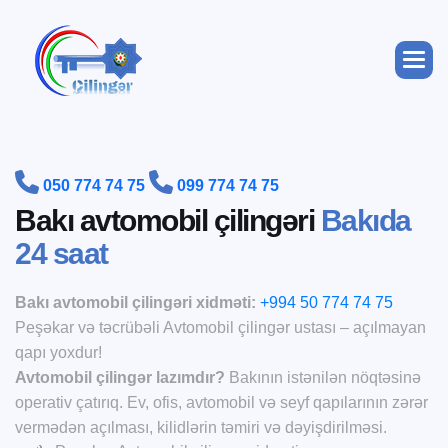


050 774 74 75
099 774 74 75
B
a
k
ı
a
v
t
o
m
o
b
i
l
ç
i
l
i
n
g
ə
r
i
B
a
k
ı
d
a
2
4
s
a
a
t
Bakı avtomobil çilingəri xidməti:
+994 50 774 74 75
Peşəkar və təcrübəli Avtomobil çilingər ustası – açılmayan
qapı yoxdur!
Avtomobil çilingər lazımdır?
Bakının istənilən nöqtəsinə
operativ çatırıq. Ev, ofis, avtomobil və seyf qapılarının zərər
vermədən açılması, kilidlərin təmiri və dəyişdirilməsi.