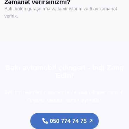
Zəmanət verirsinizmi?
Bəli, bütün quraşdırma və təmir işlərimizə 6 ay zəmanət
veririk.
B
a
k
ı
a
v
t
o
m
o
b
i
l
ç
i
l
i
n
g
ə
r
i
-
İ
n
d
i
Z
ə
n
g
E
d
i
n
!
Bakının istənilən nöqtəsində 24 saat çilingər xidməti.
Peşəkar ustalar, sərfəli qiymətlər!
050 774 74 75