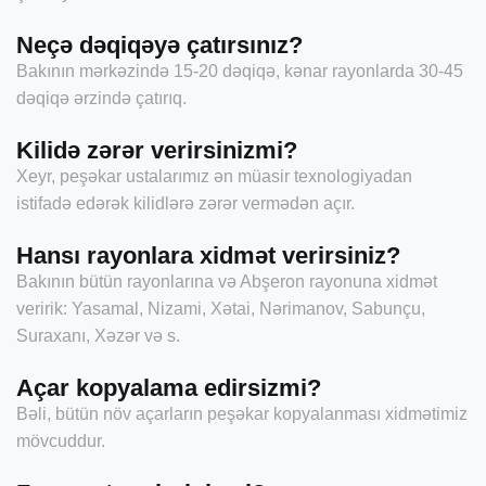
Neçə dəqiqəyə çatırsınız?
Bakının mərkəzində 15-20 dəqiqə, kənar rayonlarda 30-45
dəqiqə ərzində çatırıq.
Kilidə zərər verirsinizmi?
Xeyr, peşəkar ustalarımız ən müasir texnologiyadan
istifadə edərək kilidlərə zərər vermədən açır.
Hansı rayonlara xidmət verirsiniz?
Bakının bütün rayonlarına və Abşeron rayonuna xidmət
veririk: Yasamal, Nizami, Xətai, Nərimanov, Sabunçu,
Suraxanı, Xəzər və s.
Açar kopyalama edirsizmi?
Bəli, bütün növ açarların peşəkar kopyalanması xidmətimiz
mövcuddur.