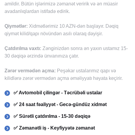
amildir. Bütün işlərimizə zəmanət veririk və ən müasir
avadanlıqlardan istifadə edirik.
Qiymətlər:
Xidmətlərimiz 10 AZN-dən başlayır. Dəqiq
qiymət kilid/qapı növündən asılı olaraq dəyişir.
Çatdırılma vaxtı:
Zənginizdən sonra ən yaxın ustamız 15-
30 dəqiqə ərzində ünvanınıza çatır.
Zərər vermədən açma:
Peşəkar ustalarımız qapı və
kilidlərə zərər vermədən açma əməliyyatı həyata keçirir.
✅ Avtomobil çilingər - Təcrübəli ustalar
✅ 24 saat fəaliyyət - Gecə-gündüz xidmət
✅ Sürətli çatdırılma - 15-30 dəqiqə
✅ Zəmanətli iş - Keyfiyyətə zəmanət