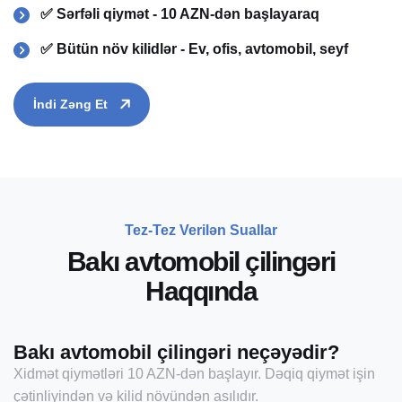
✅ Sərfəli qiymət - 10 AZN-dən başlayaraq
✅ Bütün növ kilidlər - Ev, ofis, avtomobil, seyf
İndi Zəng Et
Tez-Tez Verilən Suallar
B
a
k
ı
a
v
t
o
m
o
b
i
l
ç
i
l
i
n
g
ə
r
i
H
a
q
q
ı
n
d
a
Bakı avtomobil çilingəri neçəyədir?
Xidmət qiymətləri 10 AZN-dən başlayır. Dəqiq qiymət işin
çətinliyindən və kilid növündən asılıdır.