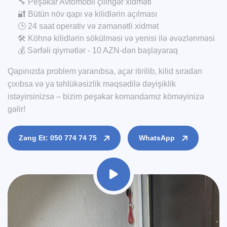
🔧 Peşəkar Avtomobil çilingər xidməti
🔐 Bütün növ qapı və kilidlərin açılması
🕒 24 saat operativ və zəmanətli xidmət
🛠️ Köhnə kilidlərin sökülməsi və yenisi ilə əvəzlənməsi
💰 Sərfəli qiymətlər - 10 AZN-dən başlayaraq
Qapınızda problem yaranıbsa, açar itirilib, kilid sıradan
çıxıbsa və ya təhlükəsizlik məqsədilə dəyişiklik
istəyirsinizsə – bizim peşəkar komandamız köməyinizə
gəlir!
Zəng Et: 050 774 74 75
WhatsApp