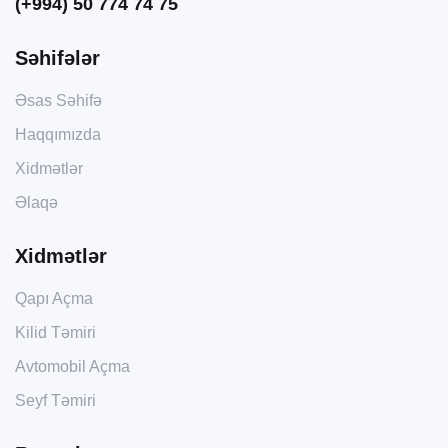
(+994) 50 774 74 75
Səhifələr
Əsas Səhifə
Haqqımızda
Xidmətlər
Əlaqə
Xidmətlər
Qapı Açma
Kilid Təmiri
Avtomobil Açma
Seyf Təmiri