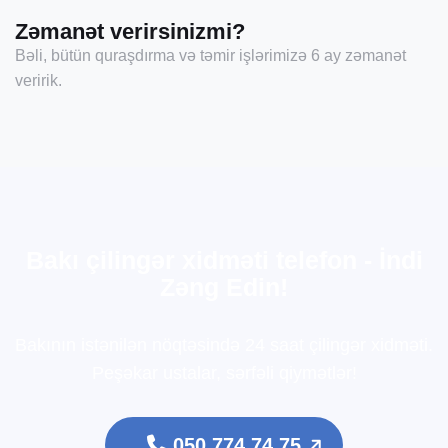
Zəmanət verirsinizmi?
Bəli, bütün quraşdırma və təmir işlərimizə 6 ay zəmanət
veririk.
B
a
k
ı
ç
i
l
i
n
g
ə
r
x
i
d
m
ə
t
i
t
e
l
e
f
o
n
-
İ
n
d
i
Z
ə
n
g
E
d
i
n
!
Bakının istənilən nöqtəsində 24 saat çilingər xidməti.
Peşəkar ustalar, sərfəli qiymətlər!
050 774 74 75