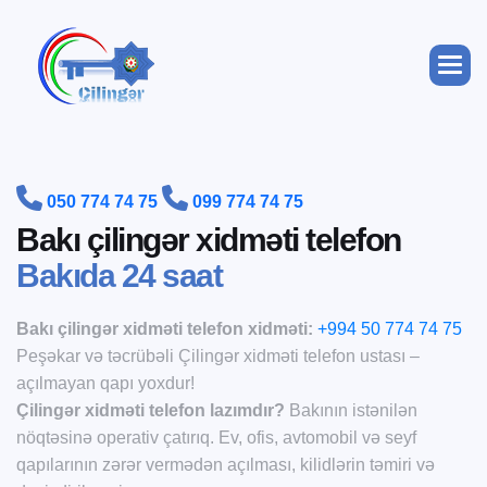


050 774 74 75
099 774 74 75
B
a
k
ı
ç
i
l
i
n
g
ə
r
x
i
d
m
ə
t
i
t
e
l
e
f
o
n
B
a
k
ı
d
a
2
4
s
a
a
t
Bakı çilingər xidməti telefon xidməti:
+994 50 774 74 75
Peşəkar və təcrübəli Çilingər xidməti telefon ustası –
açılmayan qapı yoxdur!
Çilingər xidməti telefon lazımdır?
Bakının istənilən
nöqtəsinə operativ çatırıq. Ev, ofis, avtomobil və seyf
qapılarının zərər vermədən açılması, kilidlərin təmiri və