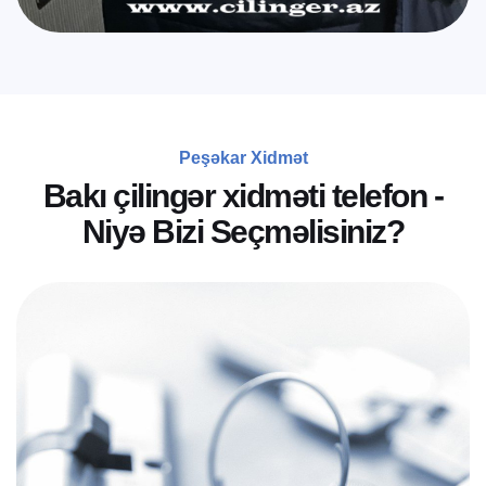
Peşəkar Xidmət
B
a
k
ı
ç
i
l
i
n
g
ə
r
x
i
d
m
ə
t
i
t
e
l
e
f
o
n
-
N
i
y
ə
B
i
z
i
S
e
ç
m
ə
l
i
s
i
n
i
z
?