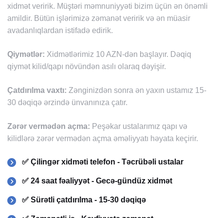
xidmət veririk. Müştəri məmnuniyyəti bizim üçün ən önəmli
amildir. Bütün işlərimizə zəmanət veririk və ən müasir
avadanlıqlardan istifadə edirik.
Qiymətlər:
Xidmətlərimiz 10 AZN-dən başlayır. Dəqiq
qiymət kilid/qapı növündən asılı olaraq dəyişir.
Çatdırılma vaxtı:
Zənginizdən sonra ən yaxın ustamız 15-
30 dəqiqə ərzində ünvanınıza çatır.
Zərər vermədən açma:
Peşəkar ustalarımız qapı və
kilidlərə zərər vermədən açma əməliyyatı həyata keçirir.
✅ Çilingər xidməti telefon - Təcrübəli ustalar
✅ 24 saat fəaliyyət - Gecə-gündüz xidmət
✅ Sürətli çatdırılma - 15-30 dəqiqə