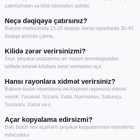
çətinliyindən və kilid növündən asılıdır.
Neçə dəqiqəyə çatırsınız?
Bakının mərkəzində 15-20 dəqiqə, kənar rayonlarda 30-45
dəqiqə ərzində çatırıq.
Kilidə zərər verirsinizmi?
Xeyr, peşəkar ustalarımız ən müasir texnologiyadan
istifadə edərək kilidlərə zərər vermədən açır.
Hansı rayonlara xidmət verirsiniz?
Bakının bütün rayonlarına və Abşeron rayonuna xidmət
veririk: Yasamal, Nizami, Xətai, Nərimanov, Sabunçu,
Suraxanı, Xəzər və s.
Açar kopyalama edirsizmi?
Bəli, bütün növ açarların peşəkar kopyalanması xidmətimiz
mövcuddur.