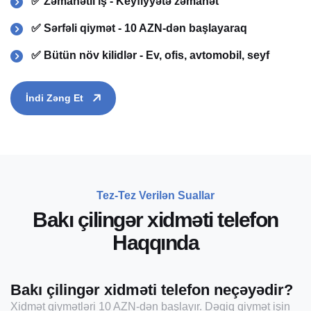
✅ Zəmanətli iş - Keyfiyyətə zəmanət
✅ Sərfəli qiymət - 10 AZN-dən başlayaraq
✅ Bütün növ kilidlər - Ev, ofis, avtomobil, seyf
İndi Zəng Et
Tez-Tez Verilən Suallar
B
a
k
ı
ç
i
l
i
n
g
ə
r
x
i
d
m
ə
t
i
t
e
l
e
f
o
n
H
a
q
q
ı
n
d
a
Bakı çilingər xidməti telefon neçəyədir?
Xidmət qiymətləri 10 AZN-dən başlayır. Dəqiq qiymət işin