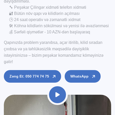
dəyişdirilməsi.
🔧 Peşəkar Çilingər xidməti telefon xidməti
🔐 Bütün növ qapı və kilidlərin açılması
🕒 24 saat operativ və zəmanətli xidmət
🛠️ Köhnə kilidlərin sökülməsi və yenisi ilə əvəzlənməsi
💰 Sərfəli qiymətlər - 10 AZN-dən başlayaraq
Qapınızda problem yaranıbsa, açar itirilib, kilid sıradan
çıxıbsa və ya təhlükəsizlik məqsədilə dəyişiklik
istəyirsinizsə – bizim peşəkar komandamız köməyinizə
gəlir!
Zəng Et: 050 774 74 75
WhatsApp