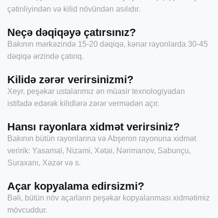
çətinliyindən və kilid növündən asılıdır.
Neçə dəqiqəyə çatırsınız?
Bakının mərkəzində 15-20 dəqiqə, kənar rayonlarda 30-45
dəqiqə ərzində çatırıq.
Kilidə zərər verirsinizmi?
Xeyr, peşəkar ustalarımız ən müasir texnologiyadan
istifadə edərək kilidlərə zərər vermədən açır.
Hansı rayonlara xidmət verirsiniz?
Bakının bütün rayonlarına və Abşeron rayonuna xidmət
veririk: Yasamal, Nizami, Xətai, Nərimanov, Sabunçu,
Suraxanı, Xəzər və s.
Açar kopyalama edirsizmi?
Bəli, bütün növ açarların peşəkar kopyalanması xidmətimiz
mövcuddur.