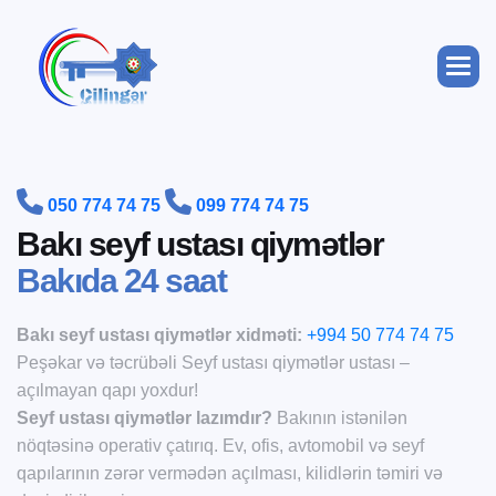


050 774 74 75
099 774 74 75
B
a
k
ı
s
e
y
f
u
s
t
a
s
ı
q
i
y
m
ə
t
l
ə
r
B
a
k
ı
d
a
2
4
s
a
a
t
Bakı seyf ustası qiymətlər xidməti:
+994 50 774 74 75
Peşəkar və təcrübəli Seyf ustası qiymətlər ustası –
açılmayan qapı yoxdur!
Seyf ustası qiymətlər lazımdır?
Bakının istənilən
nöqtəsinə operativ çatırıq. Ev, ofis, avtomobil və seyf
qapılarının zərər vermədən açılması, kilidlərin təmiri və