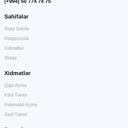
(+994) 50 774 74 75
Səhifələr
Əsas Səhifə
Haqqımızda
Xidmətlər
Əlaqə
Xidmətlər
Qapı Açma
Kilid Təmiri
Avtomobil Açma
Seyf Təmiri