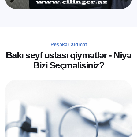
Peşəkar Xidmət
B
a
k
ı
s
e
y
f
u
s
t
a
s
ı
q
i
y
m
ə
t
l
ə
r
-
N
i
y
ə
B
i
z
i
S
e
ç
m
ə
l
i
s
i
n
i
z
?