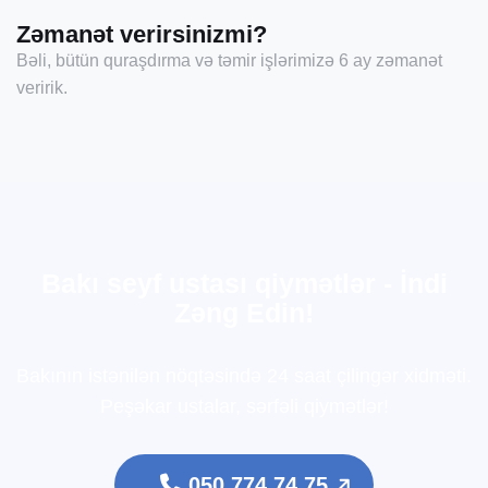
Zəmanət verirsinizmi?
Bəli, bütün quraşdırma və təmir işlərimizə 6 ay zəmanət
veririk.
B
a
k
ı
s
e
y
f
u
s
t
a
s
ı
q
i
y
m
ə
t
l
ə
r
-
İ
n
d
i
Z
ə
n
g
E
d
i
n
!
Bakının istənilən nöqtəsində 24 saat çilingər xidməti.
Peşəkar ustalar, sərfəli qiymətlər!
050 774 74 75