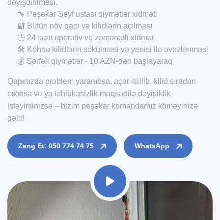
dəyişdirilməsi.
🔧 Peşəkar Seyf ustası qiymətlər xidməti
🔐 Bütün növ qapı və kilidlərin açılması
🕒 24 saat operativ və zəmanətli xidmət
🛠️ Köhnə kilidlərin sökülməsi və yenisi ilə əvəzlənməsi
💰 Sərfəli qiymətlər - 10 AZN-dən başlayaraq
Qapınızda problem yaranıbsa, açar itirilib, kilid sıradan
çıxıbsa və ya təhlükəsizlik məqsədilə dəyişiklik
istəyirsinizsə – bizim peşəkar komandamız köməyinizə
gəlir!
Zəng Et: 050 774 74 75
WhatsApp