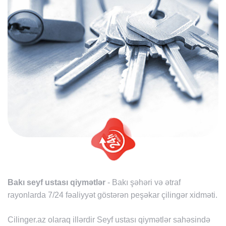
Bakı seyf ustası qiymətlər
- Bakı şəhəri və ətraf
rayonlarda 7/24 fəaliyyət göstərən peşəkar çilingər xidməti.
Cilinger.az olaraq illərdir Seyf ustası qiymətlər sahəsində