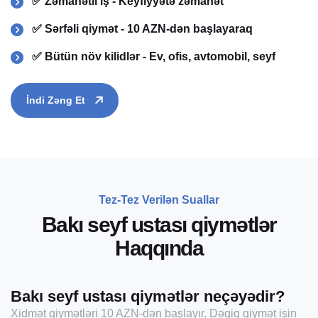
✅ Zəmanətli iş - Keyfiyyətə zəmanət
✅ Sərfəli qiymət - 10 AZN-dən başlayaraq
✅ Bütün növ kilidlər - Ev, ofis, avtomobil, seyf
İndi Zəng Et
Tez-Tez Verilən Suallar
B
a
k
ı
s
e
y
f
u
s
t
a
s
ı
q
i
y
m
ə
t
l
ə
r
H
a
q
q
ı
n
d
a
Bakı seyf ustası qiymətlər neçəyədir?
Xidmət qiymətləri 10 AZN-dən başlayır. Dəqiq qiymət işin