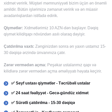
xidmət veririk. Müştəri məmnuniyyəti bizim üçün ən önəmli
amildir. Bütün işlərimizə zəmanət veririk və ən müasir
avadanlıqlardan istifadə edirik.
Qiymətlər:
Xidmətlərimiz 10 AZN-dən başlayır. Dəqiq
qiymət kilid/qapı növündən asılı olaraq dəyişir.
Çatdırılma vaxtı:
Zənginizdən sonra ən yaxın ustamız 15-
30 dəqiqə ərzində ünvanınıza çatır.
Zərər vermədən açma:
Peşəkar ustalarımız qapı və
kilidlərə zərər vermədən açma əməliyyatı həyata keçirir.
✅ Seyf ustası qiymətlər - Təcrübəli ustalar
✅ 24 saat fəaliyyət - Gecə-gündüz xidmət
✅ Sürətli çatdırılma - 15-30 dəqiqə