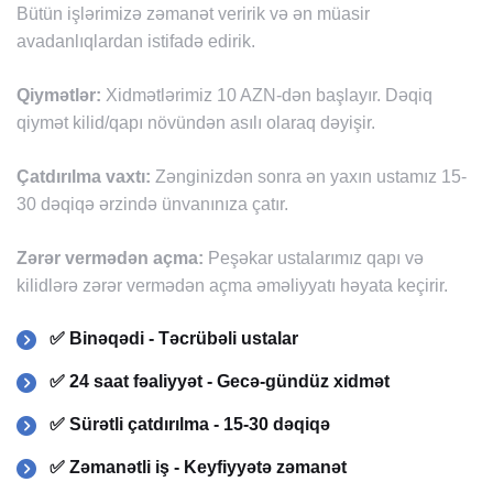
Bütün işlərimizə zəmanət veririk və ən müasir
avadanlıqlardan istifadə edirik.
Qiymətlər:
Xidmətlərimiz 10 AZN-dən başlayır. Dəqiq
qiymət kilid/qapı növündən asılı olaraq dəyişir.
Çatdırılma vaxtı:
Zənginizdən sonra ən yaxın ustamız 15-
30 dəqiqə ərzində ünvanınıza çatır.
Zərər vermədən açma:
Peşəkar ustalarımız qapı və
kilidlərə zərər vermədən açma əməliyyatı həyata keçirir.
✅ Binəqədi - Təcrübəli ustalar
✅ 24 saat fəaliyyət - Gecə-gündüz xidmət
✅ Sürətli çatdırılma - 15-30 dəqiqə
✅ Zəmanətli iş - Keyfiyyətə zəmanət