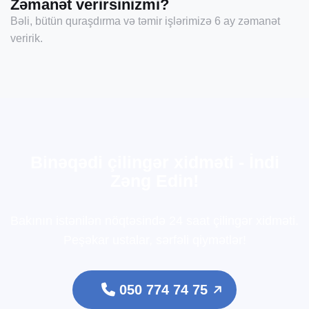
Zəmanət verirsinizmi?
Bəli, bütün quraşdırma və təmir işlərimizə 6 ay zəmanət
veririk.
B
i
n
ə
q
ə
d
i
ç
i
l
i
n
g
ə
r
x
i
d
m
ə
t
i
-
İ
n
d
i
Z
ə
n
g
E
d
i
n
!
Bakının istənilən nöqtəsində 24 saat çilingər xidməti.
Peşəkar ustalar, sərfəli qiymətlər!
050 774 74 75