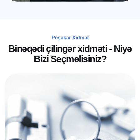
Peşəkar Xidmət
B
i
n
ə
q
ə
d
i
ç
i
l
i
n
g
ə
r
x
i
d
m
ə
t
i
-
N
i
y
ə
B
i
z
i
S
e
ç
m
ə
l
i
s
i
n
i
z
?