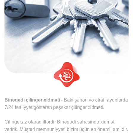
Binəqədi çilingər xidməti
- Bakı şəhəri və ətraf rayonlarda
7/24 fəaliyyət göstərən peşəkar çilingər xidməti.
Cilinger.az olaraq illərdir Binəqədi sahəsində xidmət
veririk. Müştəri məmnuniyyəti bizim üçün ən önəmli amildir.