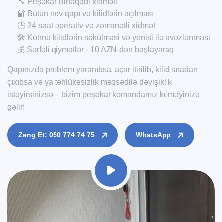
🔧 Peşəkar Binəqədi xidməti
🔐 Bütün növ qapı və kilidlərin açılması
🕒 24 saat operativ və zəmanətli xidmət
🛠️ Köhnə kilidlərin sökülməsi və yenisi ilə əvəzlənməsi
💰 Sərfəli qiymətlər - 10 AZN-dən başlayaraq
Qapınızda problem yaranıbsa, açar itirilib, kilid sıradan
çıxıbsa və ya təhlükəsizlik məqsədilə dəyişiklik
istəyirsinizsə – bizim peşəkar komandamız köməyinizə
gəlir!
Zəng Et: 050 774 74 75
WhatsApp