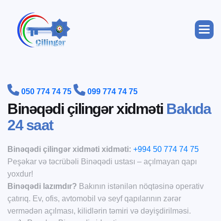


050 774 74 75
099 774 74 75
B
i
n
ə
q
ə
d
i
ç
i
l
i
n
g
ə
r
x
i
d
m
ə
t
i
B
a
k
ı
d
a
2
4
s
a
a
t
Binəqədi çilingər xidməti xidməti:
+994 50 774 74 75
Peşəkar və təcrübəli Binəqədi ustası – açılmayan qapı
yoxdur!
Binəqədi lazımdır?
Bakının istənilən nöqtəsinə operativ
çatırıq. Ev, ofis, avtomobil və seyf qapılarının zərər
vermədən açılması, kilidlərin təmiri və dəyişdirilməsi.