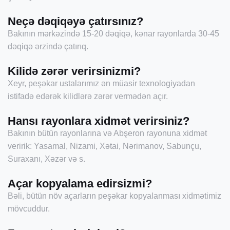
Neçə dəqiqəyə çatırsınız?
Bakının mərkəzində 15-20 dəqiqə, kənar rayonlarda 30-45
dəqiqə ərzində çatırıq.
Kilidə zərər verirsinizmi?
Xeyr, peşəkar ustalarımız ən müasir texnologiyadan
istifadə edərək kilidlərə zərər vermədən açır.
Hansı rayonlara xidmət verirsiniz?
Bakının bütün rayonlarına və Abşeron rayonuna xidmət
veririk: Yasamal, Nizami, Xətai, Nərimanov, Sabunçu,
Suraxanı, Xəzər və s.
Açar kopyalama edirsizmi?
Bəli, bütün növ açarların peşəkar kopyalanması xidmətimiz
mövcuddur.