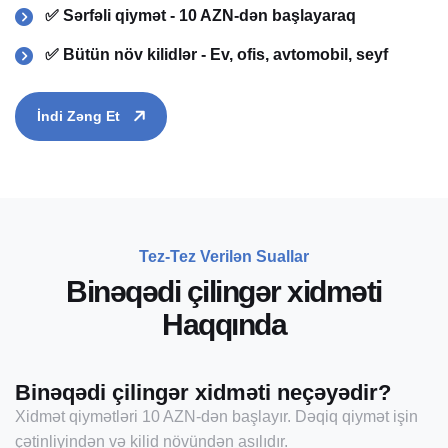
✅ Sərfəli qiymət - 10 AZN-dən başlayaraq
✅ Bütün növ kilidlər - Ev, ofis, avtomobil, seyf
İndi Zəng Et
Tez-Tez Verilən Suallar
B
i
n
ə
q
ə
d
i
ç
i
l
i
n
g
ə
r
x
i
d
m
ə
t
i
H
a
q
q
ı
n
d
a
Binəqədi çilingər xidməti neçəyədir?
Xidmət qiymətləri 10 AZN-dən başlayır. Dəqiq qiymət işin
çətinliyindən və kilid növündən asılıdır.