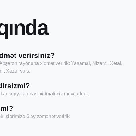
q
ı
n
d
a
dmət verirsiniz?
Abşeron rayonuna xidmət veririk: Yasamal, Nizami, Xətai,
ı, Xəzər və s.
dirsizmi?
şəkar kopyalanması xidmətimiz mövcuddur.
zmi?
r işlərimizə 6 ay zəmanət veririk.