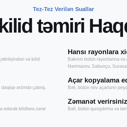
Tez-Tez Verilən Suallar
k
i
l
i
d
t
ə
m
i
r
i
H
a
q
Hansı rayonlara xi
ətinliyindən və kilid
Bakının bütün rayonlarına və 
Nərimanov, Sabunçu, Suraxan
Açar kopyalama e
dəqiqə ərzində çatırıq.
Bəli, bütün növ açarların pe
Zəmanət verirsini
ə edərək kilidlərə zərər
Bəli, bütün quraşdırma və təmi