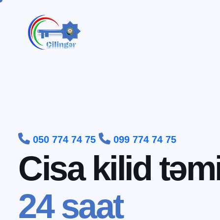


050 774 74 75
099 774 74 75
C
i
s
a
k
i
l
i
d
t
ə
m
2
4
s
a
a
t