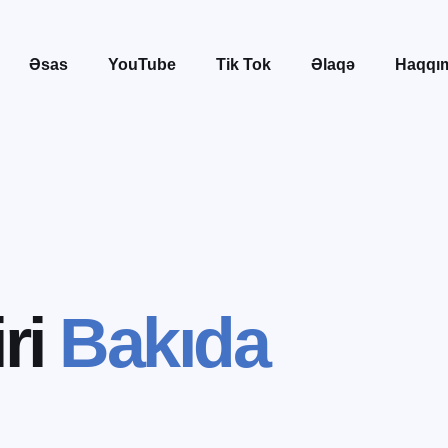
Əsas
YouTube
Tik Tok
Əlaqə
Haqqı
i
r
i
B
a
k
ı
d
a