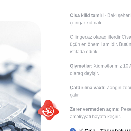
Cisa kilid təmiri
- Bakı şəhəri
çilingər xidməti.
Cilinger.az olaraq illərdir Ci
üçün ən önəmli amildir. Bütün
istifadə edirik.
Qiymətlər:
Xidmətlərimiz 10 A
olaraq dəyişir.
Çatdırılma vaxtı:
Zənginizdən
çatır.
Zərər vermədən açma:
Peşək
əməliyyatı həyata keçirir.
✅ Cisa - Təcrübəli us