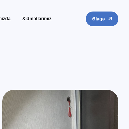
mızda
Xidmətlərimiz
Əlaqə