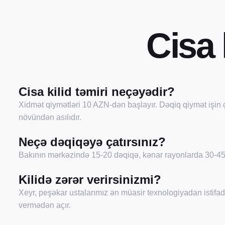
C
i
s
a
Cisa kilid təmiri neçəyədir?
Xidmət qiymətləri 10 AZN-dən başlayır. Dəqiq qiymət işin ç
növündən asılıdır.
Neçə dəqiqəyə çatırsınız?
Bakının mərkəzində 15-20 dəqiqə, kənar rayonlarda 30-45 
Kilidə zərər verirsinizmi?
Xeyr, peşəkar ustalarımız ən müasir texnologiyadan istifad
vermədən açır.