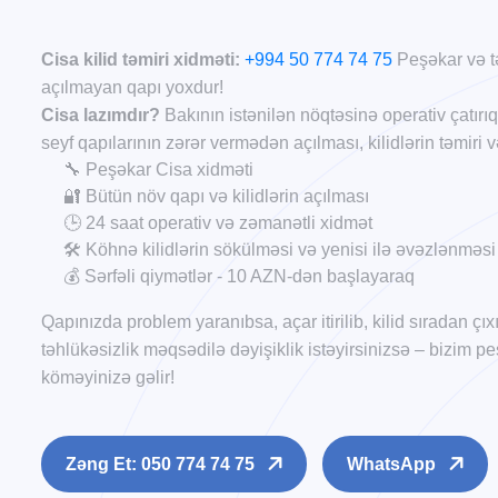
Cisa kilid təmiri xidməti:
+994 50 774 74 75
Peşəkar və tə
açılmayan qapı yoxdur!
Cisa lazımdır?
Bakının istənilən nöqtəsinə operativ çatırıq
seyf qapılarının zərər vermədən açılması, kilidlərin təmiri v
🔧 Peşəkar Cisa xidməti
🔐 Bütün növ qapı və kilidlərin açılması
🕒 24 saat operativ və zəmanətli xidmət
🛠️ Köhnə kilidlərin sökülməsi və yenisi ilə əvəzlənməsi
💰 Sərfəli qiymətlər - 10 AZN-dən başlayaraq
Qapınızda problem yaranıbsa, açar itirilib, kilid sıradan çı
təhlükəsizlik məqsədilə dəyişiklik istəyirsinizsə – bizim
köməyinizə gəlir!
Zəng Et: 050 774 74 75
WhatsApp