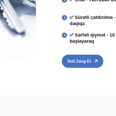
✅ Sürətli çatdırılma 
dəqiqə
✅ Sərfəli qiymət - 1
başlayaraq
İndi Zəng Et