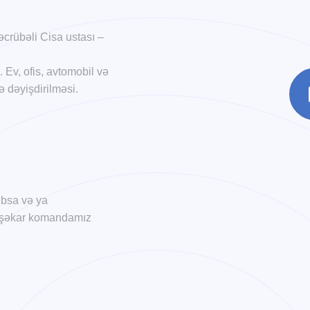
crübəli Cisa ustası –
. Ev, ofis, avtomobil və
ə dəyişdirilməsi.
xıbsa və ya
 peşəkar komandamız