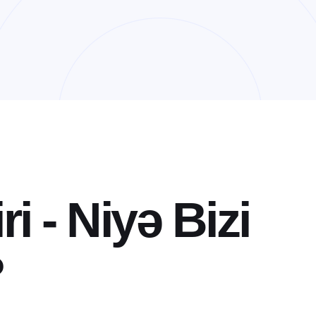
i
r
i
-
N
i
y
ə
B
i
z
i
?