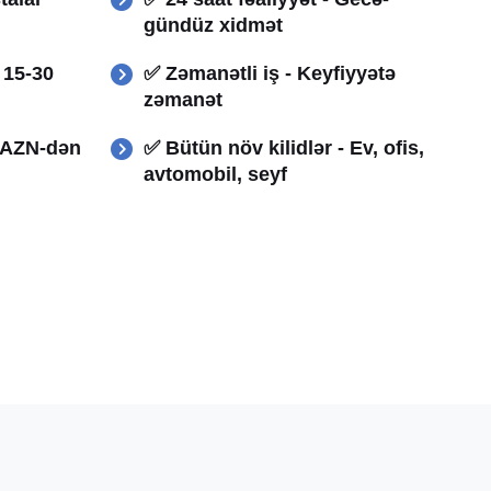
gündüz xidmət
- 15-30
✅ Zəmanətli iş - Keyfiyyətə
zəmanət
0 AZN-dən
✅ Bütün növ kilidlər - Ev, ofis,
avtomobil, seyf