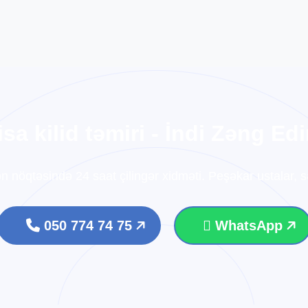
i
s
a
k
i
l
i
d
t
ə
m
i
r
i
-
İ
n
d
i
Z
ə
n
g
E
d
i
ən nöqtəsində 24 saat çilingər xidməti. Peşəkar ustalar, sə
050 774 74 75
WhatsApp