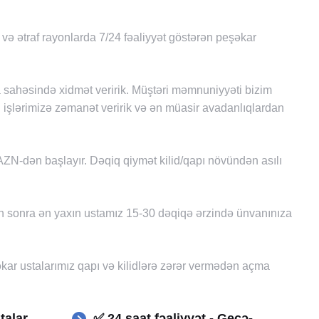
 və ətraf rayonlarda 7/24 fəaliyyət göstərən peşəkar
sa sahəsində xidmət veririk. Müştəri məmnuniyyəti bizim
 işlərimizə zəmanət veririk və ən müasir avadanlıqlardan
ZN-dən başlayır. Dəqiq qiymət kilid/qapı növündən asılı
 sonra ən yaxın ustamız 15-30 dəqiqə ərzində ünvanınıza
ar ustalarımız qapı və kilidlərə zərər vermədən açma
talar
✅ 24 saat fəaliyyət - Gecə-