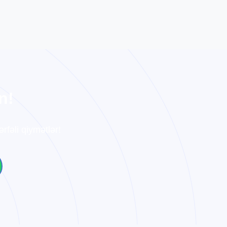
n
!
rfəli qiymətlər!