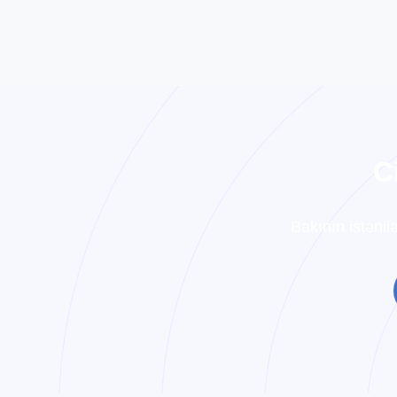
C
Bakının istənil