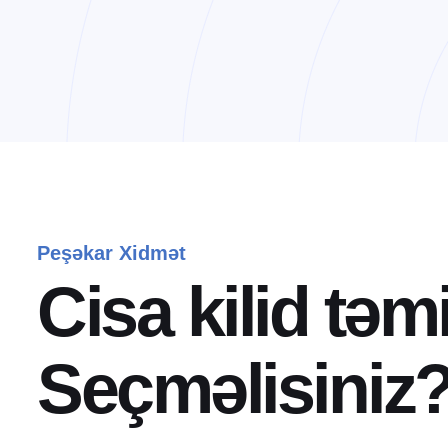
Peşəkar Xidmət
C
i
s
a
k
i
l
i
d
t
ə
m
S
e
ç
m
ə
l
i
s
i
n
i
z