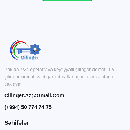
Bakıda 7/24 operativ və keyfiyyətli çilingər xidməti. Ev
çilingər xidməti və digər xidmətlər üçün bizimlə əlaqə
saxlayın.
Cilinger.az@gmail.com
(+994) 50 774 74 75
Səhifələr