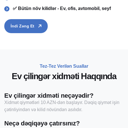
✅ Bütün növ kilidlər - Ev, ofis, avtomobil, seyf
İndi Zəng Et
Tez-Tez Verilən Suallar
E
v
ç
i
l
i
n
g
ə
r
x
i
d
m
ə
t
i
H
a
q
q
ı
n
d
a
Ev çilingər xidməti neçəyədir?
Xidmət qiymətləri 10 AZN-dən başlayır. Dəqiq qiymət işin
çətinliyindən və kilid növündən asılıdır.
Neçə dəqiqəyə çatırsınız?