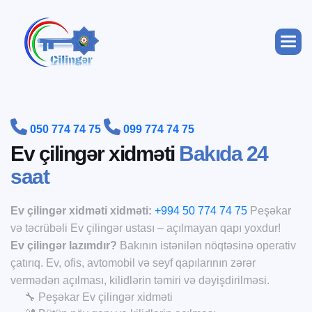


050 774 74 75
099 774 74 75
E
v
ç
i
l
i
n
g
ə
r
x
i
d
m
ə
t
i
B
a
k
ı
d
a
2
4
s
a
a
t
Ev çilingər xidməti xidməti:
+994 50 774 74 75
Peşəkar
və təcrübəli Ev çilingər ustası – açılmayan qapı yoxdur!
Ev çilingər lazımdır?
Bakının istənilən nöqtəsinə operativ
çatırıq. Ev, ofis, avtomobil və seyf qapılarının zərər
vermədən açılması, kilidlərin təmiri və dəyişdirilməsi.
🔧 Peşəkar Ev çilingər xidməti