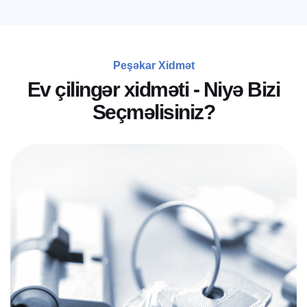
Peşəkar Xidmət
E
v
ç
i
l
i
n
g
ə
r
x
i
d
m
ə
t
i
-
N
i
y
ə
B
i
z
i
S
e
ç
m
ə
l
i
s
i
n
i
z
?