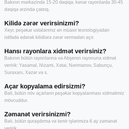
Bakının mərkəzində 15-20 dəqiqə, kənar rayonlarda 30-45
dəqiqə ərzində çatırıq.
Kilidə zərər verirsinizmi?
Xeyr, peşəkar ustalarımız ən müasir texnologiyadan
istifadə edərək kilidlərə zərər vermədən açır.
Hansı rayonlara xidmət verirsiniz?
Bakının bütün rayonlarına və Abşeron rayonuna xidmət
veririk: Yasamal, Nizami, Xətai, Nərimanov, Sabunçu,
Suraxanı, Xəzər və s.
Açar kopyalama edirsizmi?
Bəli, bütün növ açarların peşəkar kopyalanması xidmətimiz
mövcuddur.
Zəmanət verirsinizmi?
Bəli, bütün quraşdırma və təmir işlərimizə 6 ay zəmanət
veririk.