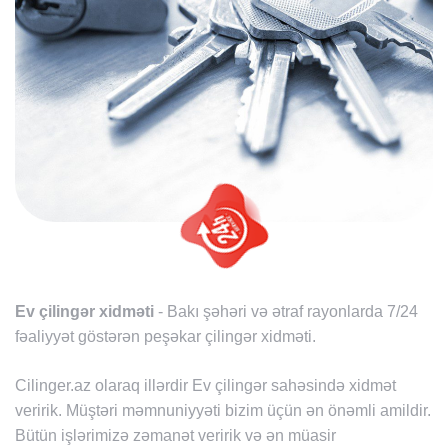
Ev çilingər xidməti
- Bakı şəhəri və ətraf rayonlarda 7/24
fəaliyyət göstərən peşəkar çilingər xidməti.
Cilinger.az olaraq illərdir Ev çilingər sahəsində xidmət
veririk. Müştəri məmnuniyyəti bizim üçün ən önəmli amildir.
Bütün işlərimizə zəmanət veririk və ən müasir