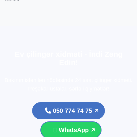
E
v
ç
i
l
i
n
g
ə
r
x
i
d
m
ə
t
i
-
İ
n
d
i
Z
ə
n
g
E
d
i
n
!
Bakının istənilən nöqtəsində 24 saat çilingər xidməti.
Peşəkar ustalar, sərfəli qiymətlər!
050 774 74 75
WhatsApp