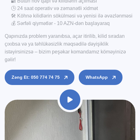
🔐 Bütün növ qapı və kilidlərin açılması
🕒 24 saat operativ və zəmanətli xidmət
🛠️ Köhnə kilidlərin sökülməsi və yenisi ilə əvəzlənməsi
💰 Sərfəli qiymətlər - 10 AZN-dən başlayaraq
Qapınızda problem yaranıbsa, açar itirilib, kilid sıradan
çıxıbsa və ya təhlükəsizlik məqsədilə dəyişiklik
istəyirsinizsə – bizim peşəkar komandamız köməyinizə
gəlir!
Zəng Et: 050 774 74 75
WhatsApp