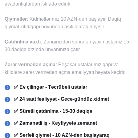
avadanlıqlardan istifadə edirik.
Qiymətlər:
Xidmətlərimiz 10 AZN-dən başlayır. Dəqiq
qiymət kilid/qapı növündən asılı olaraq dəyişir.
Çatdırılma vaxtı:
Zənginizdən sonra ən yaxın ustamız 15-
30 dəqiqə ərzində ünvanınıza çatır.
Zərər vermədən açma:
Peşəkar ustalarımız qapı və
kilidlərə zərər vermədən açma əməliyyatı həyata keçirir.
✅ Ev çilingər - Təcrübəli ustalar
✅ 24 saat fəaliyyət - Gecə-gündüz xidmət
✅ Sürətli çatdırılma - 15-30 dəqiqə
✅ Zəmanətli iş - Keyfiyyətə zəmanət
✅ Sərfəli qiymət - 10 AZN-dən başlayaraq