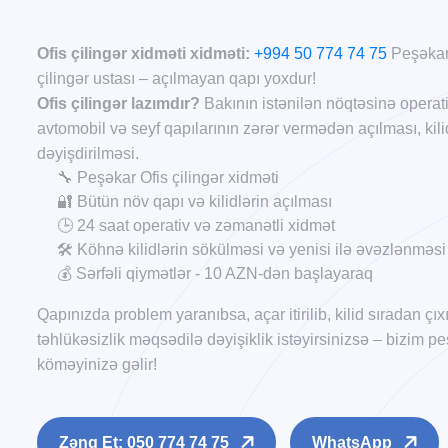
Ofis çilingər xidməti xidməti:
+994 50 774 74 75
Peşəkar 
çilingər ustası – açılmayan qapı yoxdur!
Ofis çilingər lazımdır?
Bakının istənilən nöqtəsinə operativ 
avtomobil və seyf qapılarının zərər vermədən açılması, kilid
dəyişdirilməsi.
🔧 Peşəkar Ofis çilingər xidməti
🔐 Bütün növ qapı və kilidlərin açılması
🕒 24 saat operativ və zəmanətli xidmət
🛠️ Köhnə kilidlərin sökülməsi və yenisi ilə əvəzlənməsi
💰 Sərfəli qiymətlər - 10 AZN-dən başlayaraq
Qapınızda problem yaranıbsa, açar itirilib, kilid sıradan çı
təhlükəsizlik məqsədilə dəyişiklik istəyirsinizsə – bizim
köməyinizə gəlir!
Zəng Et: 050 774 74 75
WhatsApp