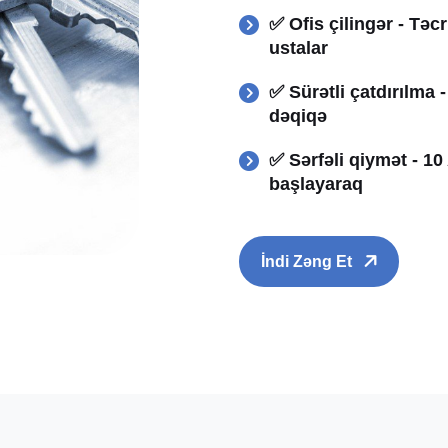
✅ Ofis çilingər - Təc
ustalar
✅ Sürətli çatdırılma 
dəqiqə
✅ Sərfəli qiymət - 1
başlayaraq
İndi Zəng Et