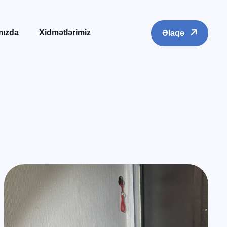
mızda
Xidmətlərimiz
Əlaqə