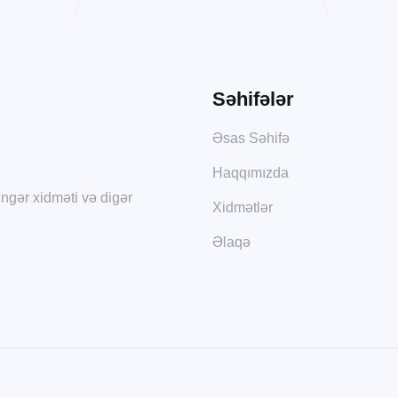
Səhifələr
Əsas Səhifə
Haqqımızda
lingər xidməti və digər
Xidmətlər
Əlaqə