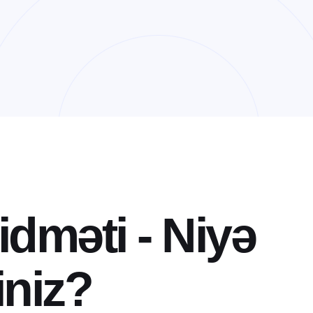
i
d
m
ə
t
i
-
N
i
y
ə
i
n
i
z
?