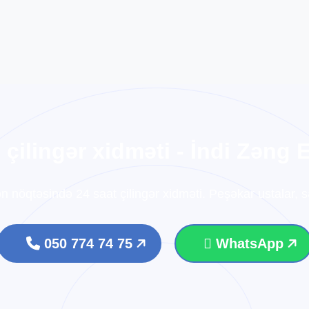
s
ç
i
l
i
n
g
ə
r
x
i
d
m
ə
t
i
-
İ
n
d
i
Z
ə
n
g
ən nöqtəsində 24 saat çilingər xidməti. Peşəkar ustalar, sə
050 774 74 75
WhatsApp