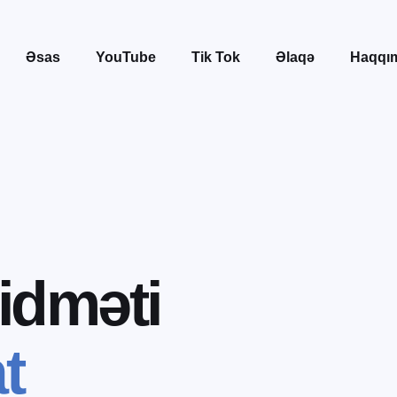
Əsas
YouTube
Tik Tok
Əlaqə
Haqqı
i
d
m
ə
t
i
a
t