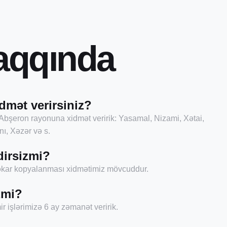
a
q
q
ı
n
d
a
dmət verirsiniz?
Abşeron rayonuna xidmət veririk: Yasamal, Nizami, Xətai,
ı, Xəzər və s.
dirsizmi?
şəkar kopyalanması xidmətimiz mövcuddur.
zmi?
r işlərimizə 6 ay zəmanət veririk.