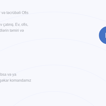
və təcrübəli Ofis
çatırıq. Ev, ofis,
lərin təmiri və
xıbsa və ya
 peşəkar komandamız