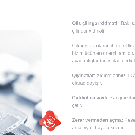
Ofis çilingər xidməti
- Bakı ş
çilingər xidməti.
Cilinger.az olaraq illərdir Of
bizim üçün ən önəmli amildir.
avadanlıqlardan istifadə ediri
Qiymətlər:
Xidmətlərimiz 10 A
olaraq dəyişir.
Çatdırılma vaxtı:
Zənginizdən
çatır.
Zərər vermədən açma:
Peşək
əməliyyatı həyata keçirir.