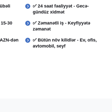
rübəli
✅ 24 saat fəaliyyət - Gecə-
gündüz xidmət
- 15-30
✅ Zəmanətli iş - Keyfiyyətə
zəmanət
0 AZN-dən
✅ Bütün növ kilidlər - Ev, ofis,
avtomobil, seyf