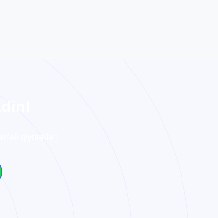
E
d
i
n
!
rfəli qiymətlər!