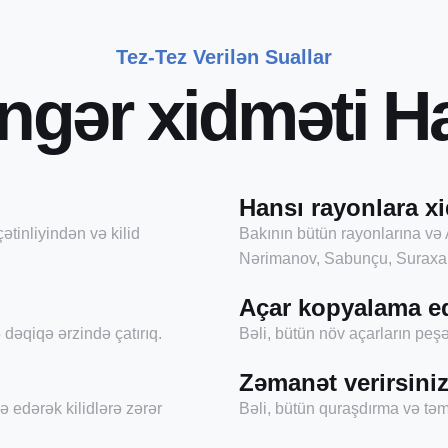
Tez-Tez Verilən Suallar
n
g
ə
r
x
i
d
m
ə
t
i
H
Hansı rayonlara xi
ətinliyindən və kilid
Bakının bütün rayonlarına və 
Nərimanov, Sabunçu, Suraxan
Açar kopyalama e
dəqiqə ərzində çatırıq.
Bəli, bütün növ açarların pe
Zəmanət verirsini
ə edərək kilidlərə zərər
Bəli, bütün quraşdırma və təmi