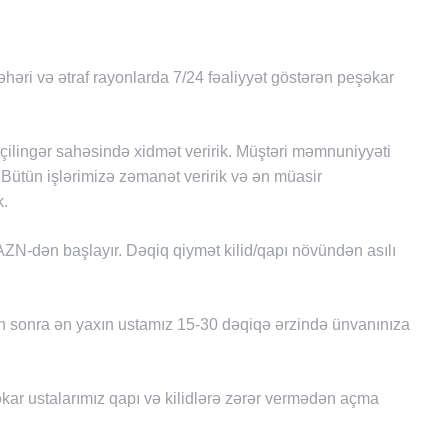
əhəri və ətraf rayonlarda 7/24 fəaliyyət göstərən peşəkar
is çilingər sahəsində xidmət veririk. Müştəri məmnuniyyəti
 Bütün işlərimizə zəmanət veririk və ən müasir
k.
ZN-dən başlayır. Dəqiq qiymət kilid/qapı növündən asılı
 sonra ən yaxın ustamız 15-30 dəqiqə ərzində ünvanınıza
ar ustalarımız qapı və kilidlərə zərər vermədən açma