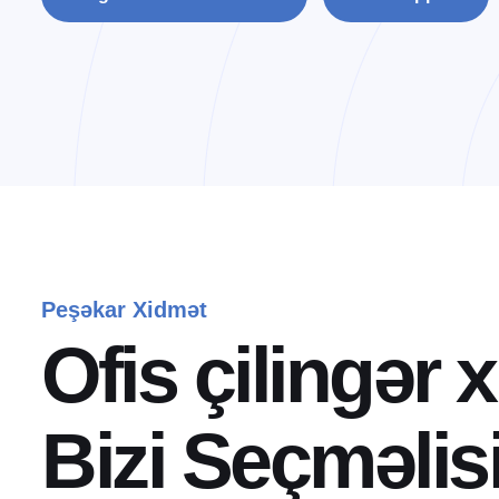
Peşəkar Xidmət
O
f
i
s
ç
i
l
i
n
g
ə
r
x
B
i
z
i
S
e
ç
m
ə
l
i
s