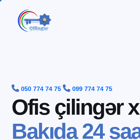


050 774 74 75
099 774 74 75
O
f
i
s
ç
i
l
i
n
g
ə
r
x
B
a
k
ı
d
a
2
4
s
a