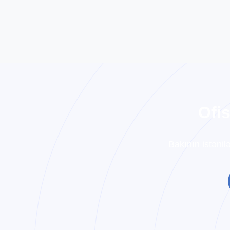
O
f
i
Bakının istənil