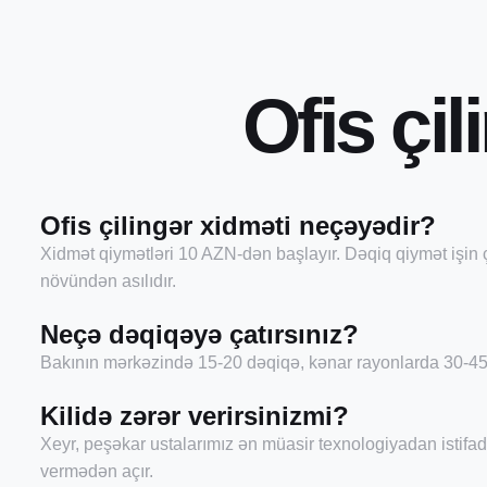
O
f
i
s
ç
i
l
i
Ofis çilingər xidməti neçəyədir?
Xidmət qiymətləri 10 AZN-dən başlayır. Dəqiq qiymət işin ç
növündən asılıdır.
Neçə dəqiqəyə çatırsınız?
Bakının mərkəzində 15-20 dəqiqə, kənar rayonlarda 30-45 
Kilidə zərər verirsinizmi?
Xeyr, peşəkar ustalarımız ən müasir texnologiyadan istifad
vermədən açır.