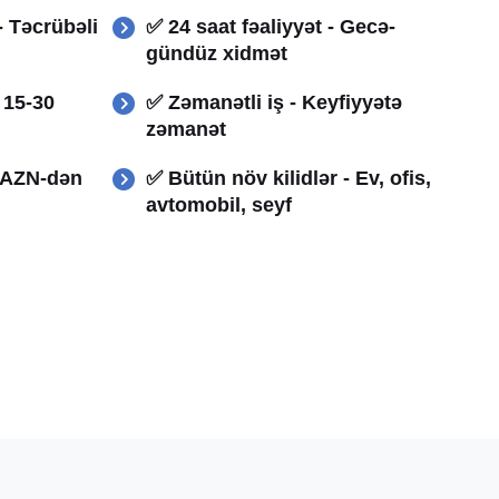
- Təcrübəli
✅ 24 saat fəaliyyət - Gecə-
gündüz xidmət
- 15-30
✅ Zəmanətli iş - Keyfiyyətə
zəmanət
0 AZN-dən
✅ Bütün növ kilidlər - Ev, ofis,
avtomobil, seyf