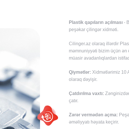
Plastik qapıların açılması
- B
peşəkar çilingər xidməti.
Cilinger.az olaraq illərdir Pl
məmnuniyyəti bizim üçün ən ön
müasir avadanlıqlardan istifad
Qiymətlər:
Xidmətlərimiz 10 A
olaraq dəyişir.
Çatdırılma vaxtı:
Zənginizdən
çatır.
Zərər vermədən açma:
Peşək
əməliyyatı həyata keçirir.