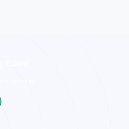
g
E
d
i
n
!
rfəli qiymətlər!