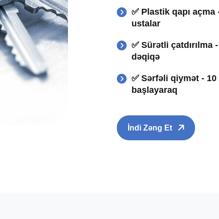
✅ Plastik qapı açma 
ustalar
✅ Sürətli çatdırılma 
dəqiqə
✅ Sərfəli qiymət - 1
başlayaraq
İndi Zəng Et