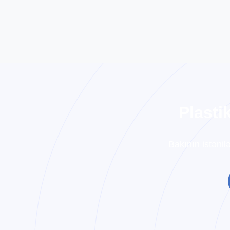
P
l
a
s
t
i
Bakının istənil