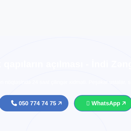
k
q
a
p
ı
l
a
r
ı
n
a
ç
ı
l
m
a
s
ı
-
İ
n
d
i
Z
ə
n
ən nöqtəsində 24 saat çilingər xidməti. Peşəkar ustalar, sə
050 774 74 75
WhatsApp