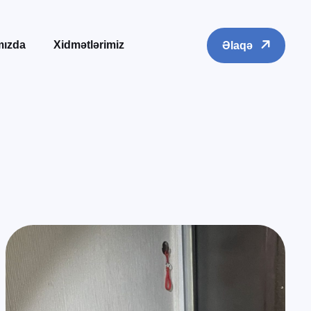
mızda
Xidmətlərimiz
Əlaqə