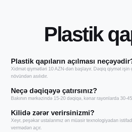
P
l
a
s
t
i
k
q
a
Plastik qapıların açılması neçəyədir
Xidmət qiymətləri 10 AZN-dən başlayır. Dəqiq qiymət işin ç
növündən asılıdır.
Neçə dəqiqəyə çatırsınız?
Bakının mərkəzində 15-20 dəqiqə, kənar rayonlarda 30-45 
Kilidə zərər verirsinizmi?
Xeyr, peşəkar ustalarımız ən müasir texnologiyadan istifad
vermədən açır.