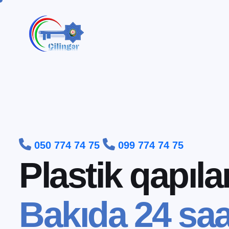


050 774 74 75
099 774 74 75
P
l
a
s
t
i
k
q
a
p
ı
l
a
B
a
k
ı
d
a
2
4
s
a