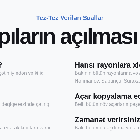
Tez-Tez Verilən Suallar
p
ı
l
a
r
ı
n
a
ç
ı
l
m
a
s
ı
?
Hansı rayonlara xi
ətinliyindən və kilid
Bakının bütün rayonlarına və 
Nərimanov, Sabunçu, Suraxan
Açar kopyalama e
dəqiqə ərzində çatırıq.
Bəli, bütün növ açarların pe
Zəmanət verirsini
ə edərək kilidlərə zərər
Bəli, bütün quraşdırma və təmi