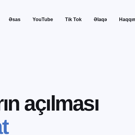
Əsas
YouTube
Tik Tok
Əlaqə
Haqqı
r
ı
n
a
ç
ı
l
m
a
s
ı
a
t