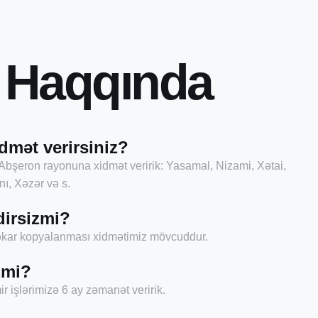
H
a
q
q
ı
n
d
a
dmət verirsiniz?
Abşeron rayonuna xidmət veririk: Yasamal, Nizami, Xətai,
ı, Xəzər və s.
dirsizmi?
şəkar kopyalanması xidmətimiz mövcuddur.
zmi?
r işlərimizə 6 ay zəmanət veririk.