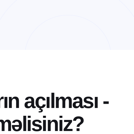
r
ı
n
a
ç
ı
l
m
a
s
ı
-
m
ə
l
i
s
i
n
i
z
?