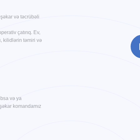
əkar və təcrübəli
erativ çatırıq. Ev,
kilidlərin təmiri və
xıbsa və ya
 peşəkar komandamız