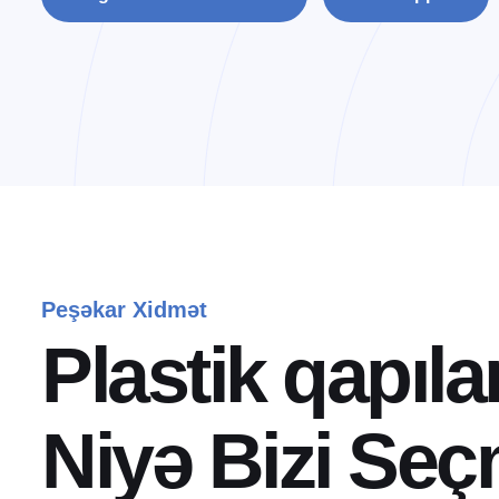
Peşəkar Xidmət
P
l
a
s
t
i
k
q
a
p
ı
l
a
N
i
y
ə
B
i
z
i
S
e
ç