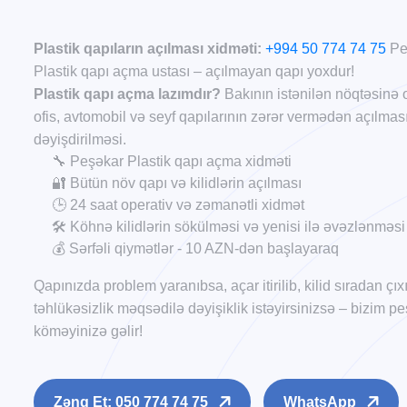
Plastik qapıların açılması xidməti:
+994 50 774 74 75
Peş
Plastik qapı açma ustası – açılmayan qapı yoxdur!
Plastik qapı açma lazımdır?
Bakının istənilən nöqtəsinə op
ofis, avtomobil və seyf qapılarının zərər vermədən açılması, 
dəyişdirilməsi.
🔧 Peşəkar Plastik qapı açma xidməti
🔐 Bütün növ qapı və kilidlərin açılması
🕒 24 saat operativ və zəmanətli xidmət
🛠️ Köhnə kilidlərin sökülməsi və yenisi ilə əvəzlənməsi
💰 Sərfəli qiymətlər - 10 AZN-dən başlayaraq
Qapınızda problem yaranıbsa, açar itirilib, kilid sıradan çı
təhlükəsizlik məqsədilə dəyişiklik istəyirsinizsə – bizim
köməyinizə gəlir!
Zəng Et: 050 774 74 75
WhatsApp