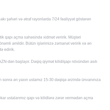
akı şəhəri və ətraf rayonlarda 7/24 fəaliyyət göstərən
astik qapı açma sahəsində xidmət veririk. Müştəri
əmli amildir. Bütün işlərimizə zəmanət veririk və ən
ə edirik.
ZN-dən başlayır. Dəqiq qiymət kilid/qapı növündən asılı
 sonra ən yaxın ustamız 15-30 dəqiqə ərzində ünvanınıza
ar ustalarımız qapı və kilidlərə zərər vermədən açma