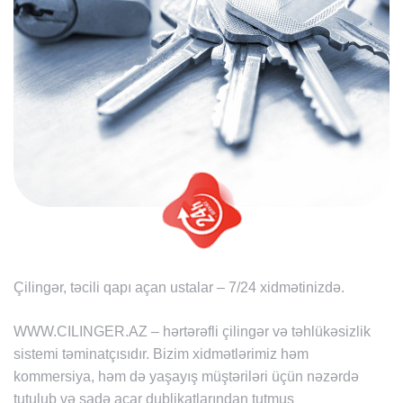
Çilingər, təcili qapı açan ustalar – 7/24 xidmətinizdə.
WWW.CILINGER.AZ – hərtərəfli çilingər və təhlükəsizlik
sistemi təminatçısıdır. Bizim xidmətlərimiz həm
kommersiya, həm də yaşayış müştəriləri üçün nəzərdə
tutulub və sadə açar dublikatlarından tutmuş