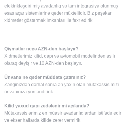
elektrikləşdirilmiş avadanlıq və tam inteqrasiya olunmuş
əsas açar sistemlərinə qədər müxtəlifdir. Biz peşəkar
xidmətlər göstərmək imkanları ilə fəxr edirik.
Qiymətlər neçə AZN-dən başlayır?
Xidmətlərimiz kilid, qapı və avtomobil modelindən asılı
olaraq dəyişir və 10 AZN-dən başlayır.
Ünvana nə qədər müddətə çatırsınız?
Zənginizdən dərhal sonra ən yaxın olan mütəxəssisimizi
ünvanınıza yönləndiririk.
Kilid yaxud qapı zədələnir mi açılanda?
Mütəxəssislərimiz ən müasir avadanlıqlardan istifadə edir
və əksər hallarda kilidə zərər vermirik.