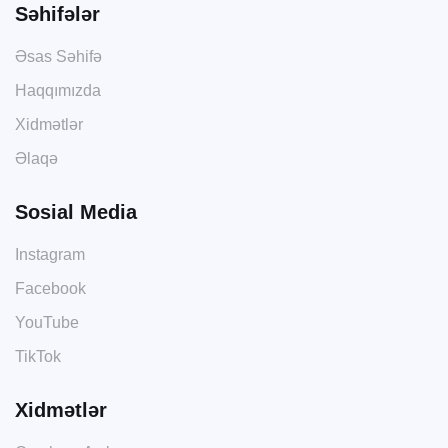
Səhifələr
Əsas Səhifə
Haqqımızda
Xidmətlər
Əlaqə
Sosial Media
Instagram
Facebook
YouTube
TikTok
Xidmətlər