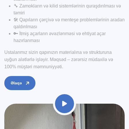
🔧 Zamokların və kilid sistemlərinin quraşdırılması və
təmiri
🛠️ Qapıların çərçivə və menteşe problemlərinin aradan
qaldırılması
🔑 İtmiş açarların əvəzlənməsi və ehtiyat açar
hazırlanması
Ustalarımız sizin qapınızın materialına və strukturuna
uyğun alətlərlə işləyir. Məqsəd – zərərsiz müdaxilə və
100% müştəri məmnuniyyəti.
Əlaqə