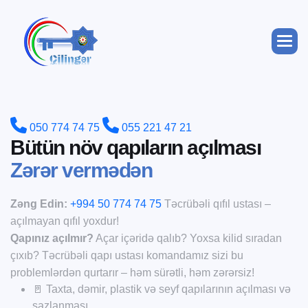
050 774 74 75
055 221 47 21
B
ü
t
ü
n
n
ö
v
q
a
p
ı
l
a
r
ı
n
a
ç
ı
l
m
a
s
ı
Z
ə
r
ə
r
v
e
r
m
ə
d
ə
n
Zəng Edin:
+994 50 774 74 75
Təcrübəli qıfıl ustası –
açılmayan qıfıl yoxdur!
Qapınız açılmır?
Açar içəridə qalıb? Yoxsa kilid sıradan
çıxıb? Təcrübəli qapı ustası komandamız sizi bu
problemlərdən qurtarır – həm sürətli, həm zərərsiz!
🚪 Taxta, dəmir, plastik və seyf qapılarının açılması və
sazlanması