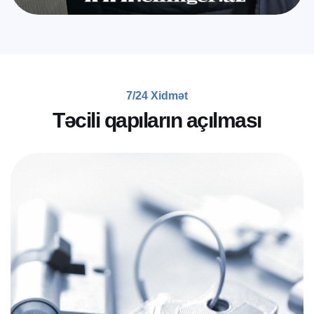
7/24 Xidmət
T
ə
c
i
l
i
q
a
p
ı
l
a
r
ı
n
a
ç
ı
l
m
a
s
ı