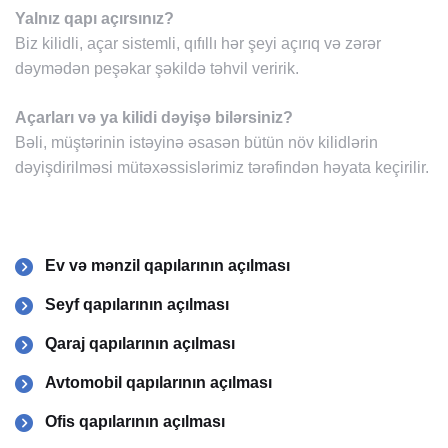
Yalnız qapı açırsınız?
Biz kilidli, açar sistemli, qıfıllı hər şeyi açırıq və zərər
dəymədən peşəkar şəkildə təhvil veririk.
Açarları və ya kilidi dəyişə bilərsiniz?
Bəli, müştərinin istəyinə əsasən bütün növ kilidlərin
dəyişdirilməsi mütəxəssislərimiz tərəfindən həyata keçirilir.
Ev və mənzil qapılarının açılması
Seyf qapılarının açılması
Qaraj qapılarının açılması
Avtomobil qapılarının açılması
Ofis qapılarının açılması