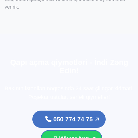
veririk.
Q
a
p
ı
a
ç
m
a
q
i
y
m
ə
t
l
ə
r
i
-
İ
n
d
i
Z
ə
n
g
E
d
i
n
!
Bakının istənilən nöqtəsində 24 saat çilingər xidməti.
Peşəkar ustalar, sərfəli qiymətlər!
050 774 74 75