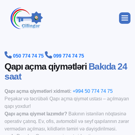


050 774 74 75
099 774 74 75
Q
a
p
ı
a
ç
m
a
q
i
y
m
ə
t
l
ə
r
i
B
a
k
ı
d
a
2
4
s
a
a
t
Qapı açma qiymətləri xidməti:
+994 50 774 74 75
Peşəkar və təcrübəli Qapı açma qiymət ustası – açılmayan
qapı yoxdur!
Qapı açma qiymət lazımdır?
Bakının istənilən nöqtəsinə
operativ çatırıq. Ev, ofis, avtomobil və seyf qapılarının zərər
vermədən açılması, kilidlərin təmiri və dəyişdirilməsi.