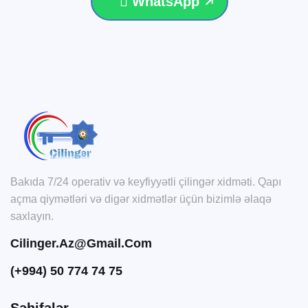
WhatsApp
Bakıda 7/24 operativ və keyfiyyətli çilingər xidməti. Qapı
açma qiymətləri və digər xidmətlər üçün bizimlə əlaqə
saxlayın.
Cilinger.az@gmail.com
(+994) 50 774 74 75
Səhifələr