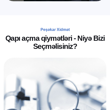
Peşəkar Xidmət
Q
a
p
ı
a
ç
m
a
q
i
y
m
ə
t
l
ə
r
i
-
N
i
y
ə
B
i
z
i
S
e
ç
m
ə
l
i
s
i
n
i
z
?