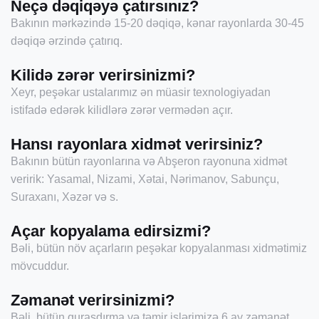
Neçə dəqiqəyə çatırsınız?
Bakının mərkəzində 15-20 dəqiqə, kənar rayonlarda 30-45
dəqiqə ərzində çatırıq.
Kilidə zərər verirsinizmi?
Xeyr, peşəkar ustalarımız ən müasir texnologiyadan
istifadə edərək kilidlərə zərər vermədən açır.
Hansı rayonlara xidmət verirsiniz?
Bakının bütün rayonlarına və Abşeron rayonuna xidmət
veririk: Yasamal, Nizami, Xətai, Nərimanov, Sabunçu,
Suraxanı, Xəzər və s.
Açar kopyalama edirsizmi?
Bəli, bütün növ açarların peşəkar kopyalanması xidmətimiz
mövcuddur.
Zəmanət verirsinizmi?
Bəli, bütün quraşdırma və təmir işlərimizə 6 ay zəmanət