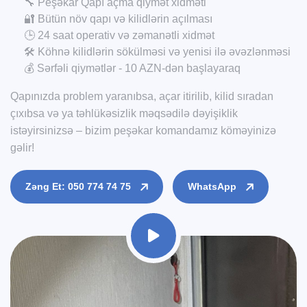
🔧 Peşəkar Qapı açma qiymət xidməti
🔐 Bütün növ qapı və kilidlərin açılması
🕒 24 saat operativ və zəmanətli xidmət
🛠️ Köhnə kilidlərin sökülməsi və yenisi ilə əvəzlənməsi
💰 Sərfəli qiymətlər - 10 AZN-dən başlayaraq
Qapınızda problem yaranıbsa, açar itirilib, kilid sıradan
çıxıbsa və ya təhlükəsizlik məqsədilə dəyişiklik
istəyirsinizsə – bizim peşəkar komandamız köməyinizə
gəlir!
Zəng Et: 050 774 74 75
WhatsApp