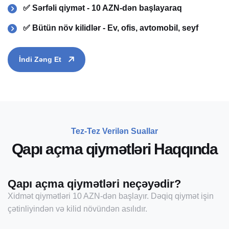
✅ Sərfəli qiymət - 10 AZN-dən başlayaraq
✅ Bütün növ kilidlər - Ev, ofis, avtomobil, seyf
İndi Zəng Et
Tez-Tez Verilən Suallar
Q
a
p
ı
a
ç
m
a
q
i
y
m
ə
t
l
ə
r
i
H
a
q
q
ı
n
d
a
Qapı açma qiymətləri neçəyədir?
Xidmət qiymətləri 10 AZN-dən başlayır. Dəqiq qiymət işin
çətinliyindən və kilid növündən asılıdır.