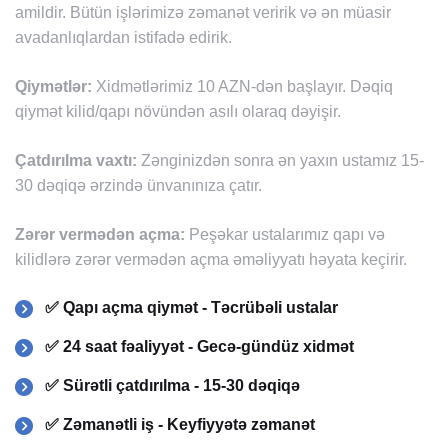
amildir. Bütün işlərimizə zəmanət veririk və ən müasir
avadanlıqlardan istifadə edirik.
Qiymətlər:
Xidmətlərimiz 10 AZN-dən başlayır. Dəqiq
qiymət kilid/qapı növündən asılı olaraq dəyişir.
Çatdırılma vaxtı:
Zənginizdən sonra ən yaxın ustamız 15-
30 dəqiqə ərzində ünvanınıza çatır.
Zərər vermədən açma:
Peşəkar ustalarımız qapı və
kilidlərə zərər vermədən açma əməliyyatı həyata keçirir.
✅ Qapı açma qiymət - Təcrübəli ustalar
✅ 24 saat fəaliyyət - Gecə-gündüz xidmət
✅ Sürətli çatdırılma - 15-30 dəqiqə
✅ Zəmanətli iş - Keyfiyyətə zəmanət