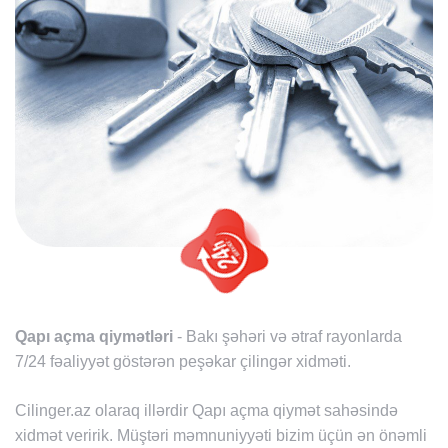
Qapı açma qiymətləri
- Bakı şəhəri və ətraf rayonlarda
7/24 fəaliyyət göstərən peşəkar çilingər xidməti.
Cilinger.az olaraq illərdir Qapı açma qiymət sahəsində
xidmət veririk. Müştəri məmnuniyyəti bizim üçün ən önəmli