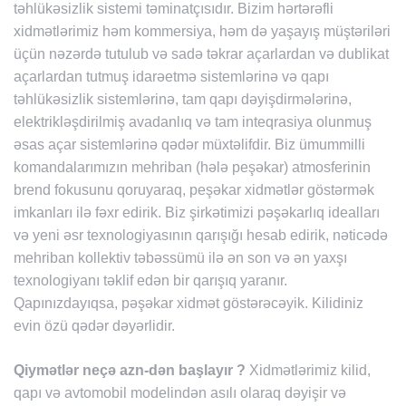
təhlükəsizlik sistemi təminatçısıdır. Bizim hərtərəfli
xidmətlərimiz həm kommersiya, həm də yaşayış müştəriləri
üçün nəzərdə tutulub və sadə təkrar açarlardan və dublikat
açarlardan tutmuş idarəetmə sistemlərinə və qapı
təhlükəsizlik sistemlərinə, tam qapı dəyişdirmələrinə,
elektrikləşdirilmiş avadanlıq və tam inteqrasiya olunmuş
əsas açar sistemlərinə qədər müxtəlifdir. Biz ümummilli
komandalarımızın mehriban (hələ peşəkar) atmosferinin
brend fokusunu qoruyaraq, peşəkar xidmətlər göstərmək
imkanları ilə fəxr edirik. Biz şirkətimizi pəşəkarlıq idealları
və yeni əsr texnologiyasının qarışığı hesab edirik, nəticədə
mehriban kollektiv təbəssümü ilə ən son və ən yaxşı
texnologiyanı təklif edən bir qarışıq yaranır.
Qapınızdayıqsa, pəşəkar xidmət göstərəcəyik. Kilidiniz
evin özü qədər dəyərlidir.
Qiymətlər neçə azn-dən başlayır ?
Xidmətlərimiz kilid,
qapı və avtomobil modelindən asılı olaraq dəyişir və