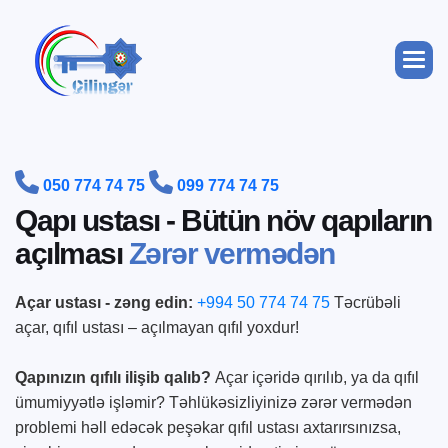


050 774 74 75
099 774 74 75
Q
a
p
ı
u
s
t
a
s
ı
-
B
ü
t
ü
n
n
ö
v
q
a
p
ı
l
a
r
ı
n
a
ç
ı
l
m
a
s
ı
Z
ə
r
ə
r
v
e
r
m
ə
d
ə
n
Açar ustası - zəng edin:
+994 50 774 74 75
Təcrübəli
açar, qıfıl ustası – açılmayan qıfıl yoxdur!
Qapınızın qıfılı ilişib qalıb?
Açar içəridə qırılıb, ya da qıfıl
ümumiyyətlə işləmir? Təhlükəsizliyinizə zərər vermədən
problemi həll edəcək peşəkar qıfıl ustası axtarırsınızsa,