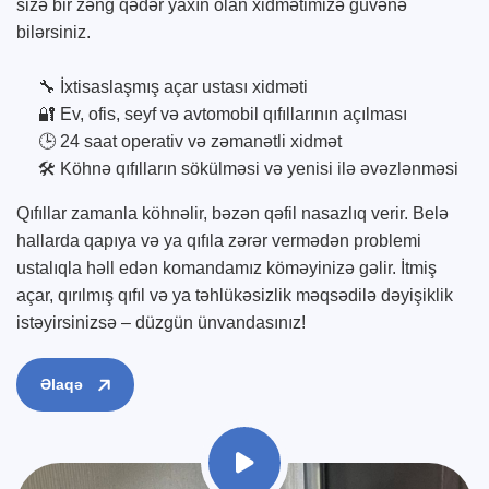
sizə bir zəng qədər yaxın olan xidmətimizə güvənə
bilərsiniz.
🔧 İxtisaslaşmış açar ustası xidməti
🔐 Ev, ofis, seyf və avtomobil qıfıllarının açılması
🕒 24 saat operativ və zəmanətli xidmət
🛠️ Köhnə qıfılların sökülməsi və yenisi ilə əvəzlənməsi
Qıfıllar zamanla köhnəlir, bəzən qəfil nasazlıq verir. Belə
hallarda qapıya və ya qıfıla zərər vermədən problemi
ustalıqla həll edən komandamız köməyinizə gəlir. İtmiş
açar, qırılmış qıfıl və ya təhlükəsizlik məqsədilə dəyişiklik
istəyirsinizsə – düzgün ünvandasınız!
Əlaqə