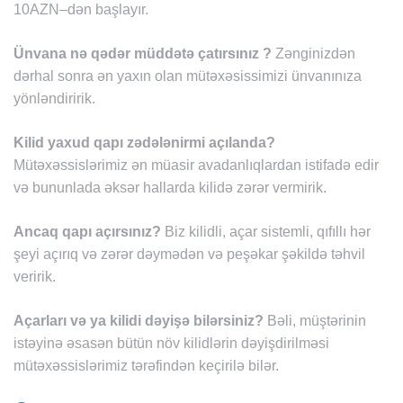
10AZN–dən başlayır.
Ünvana nə qədər müddətə çatırsınız ?
Zənginizdən
dərhal sonra ən yaxın olan mütəxəsissimizi ünvanınıza
yönləndiririk.
Kilid yaxud qapı zədələnirmi açılanda?
Mütəxəssislərimiz ən müasir avadanlıqlardan istifadə edir
və bununlada əksər hallarda kilidə zərər vermirik.
Ancaq qapı açırsınız?
Biz kilidli, açar sistemli, qıfıllı hər
şeyi açırıq və zərər dəymədən və peşəkar şəkildə təhvil
veririk.
Açarları və ya kilidi dəyişə bilərsiniz?
Bəli, müştərinin
istəyinə əsasən bütün növ kilidlərin dəyişdirilməsi
mütəxəssislərimiz tərəfindən keçirilə bilər.