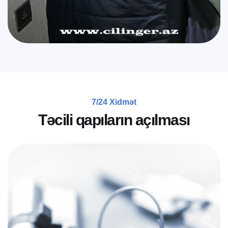
7/24 Xidmət
T
ə
c
i
l
i
q
a
p
ı
l
a
r
ı
n
a
ç
ı
l
m
a
s
ı