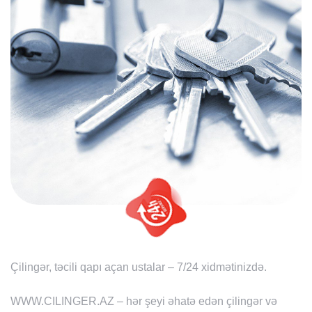
Çilingər, təcili qapı açan ustalar – 7/24 xidmətinizdə.
WWW.CILINGER.AZ – hər şeyi əhatə edən çilingər və