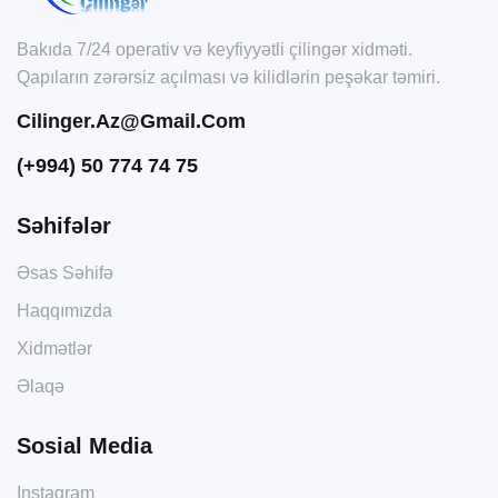
Bakıda 7/24 operativ və keyfiyyətli çilingər xidməti.
Qapıların zərərsiz açılması və kilidlərin peşəkar təmiri.
Cilinger.az@gmail.com
(+994) 50 774 74 75
Səhifələr
Əsas Səhifə
Haqqımızda
Xidmətlər
Əlaqə
Sosial Media
Instagram