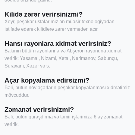
Kilidə zərər verirsinizmi?
Xeyr, peşəkar ustalarımız ən müasir texnologiyadan
istifadə edərək kilidlərə zərər vermədən açır.
Hansı rayonlara xidmət verirsiniz?
Bakının bütün rayonlarına və Abşeron rayonuna xidmət
veririk: Yasamal, Nizami, Xətai, Nərimanov, Sabunçu,
Suraxanı, Xəzər və s.
Açar kopyalama edirsizmi?
Bəli, bütün növ açarların peşəkar kopyalanması xidmətimiz
mövcuddur.
Zəmanət verirsinizmi?
Bəli, bütün quraşdırma və təmir işlərimizə 6 ay zəmanət
veririk.