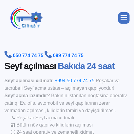


050 774 74 75
099 774 74 75
S
e
y
f
a
ç
ı
l
m
a
s
ı
B
a
k
ı
d
a
2
4
s
a
a
t
Seyf açılması xidməti:
+994 50 774 74 75
Peşəkar və
təcrübəli Seyf açma ustası – açılmayan qapı yoxdur!
Seyf açma lazımdır?
Bakının istənilən nöqtəsinə operativ
çatırıq. Ev, ofis, avtomobil və seyf qapılarının zərər
vermədən açılması, kilidlərin təmiri və dəyişdirilməsi.
🔧 Peşəkar Seyf açma xidməti
🔐 Bütün növ qapı və kilidlərin açılması
🕒 24 saat operativ və zəmanətli xidmət