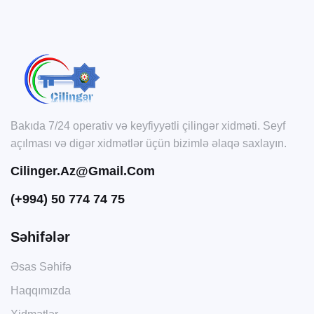
Bakıda 7/24 operativ və keyfiyyətli çilingər xidməti. Seyf
açılması və digər xidmətlər üçün bizimlə əlaqə saxlayın.
Cilinger.az@gmail.com
(+994) 50 774 74 75
Səhifələr
Əsas Səhifə
Haqqımızda