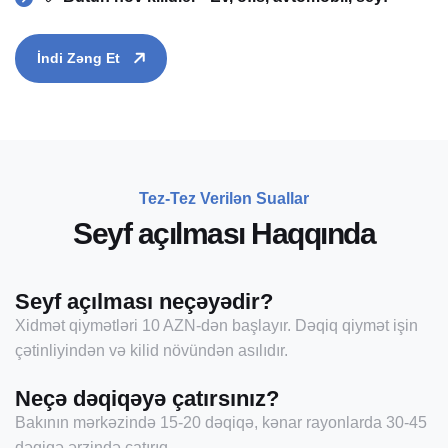
İndi Zəng Et
Tez-Tez Verilən Suallar
S
e
y
f
a
ç
ı
l
m
a
s
ı
H
a
q
q
ı
n
d
a
Seyf açılması neçəyədir?
Xidmət qiymətləri 10 AZN-dən başlayır. Dəqiq qiymət işin
çətinliyindən və kilid növündən asılıdır.
Neçə dəqiqəyə çatırsınız?
Bakının mərkəzində 15-20 dəqiqə, kənar rayonlarda 30-45
dəqiqə ərzində çatırıq.