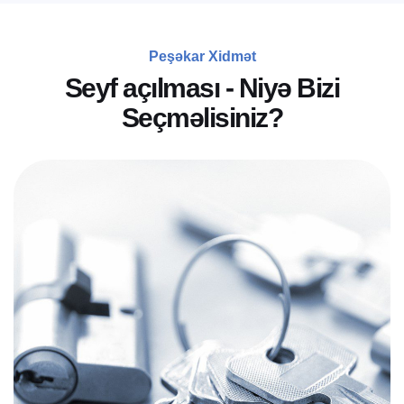
Peşəkar Xidmət
S
e
y
f
a
ç
ı
l
m
a
s
ı
-
N
i
y
ə
B
i
z
i
S
e
ç
m
ə
l
i
s
i
n
i
z
?