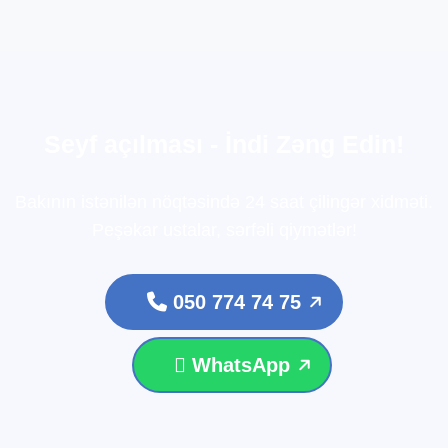
S
e
y
f
a
ç
ı
l
m
a
s
ı
-
İ
n
d
i
Z
ə
n
g
E
d
i
n
!
Bakının istənilən nöqtəsində 24 saat çilingər xidməti.
Peşəkar ustalar, sərfəli qiymətlər!
050 774 74 75
WhatsApp