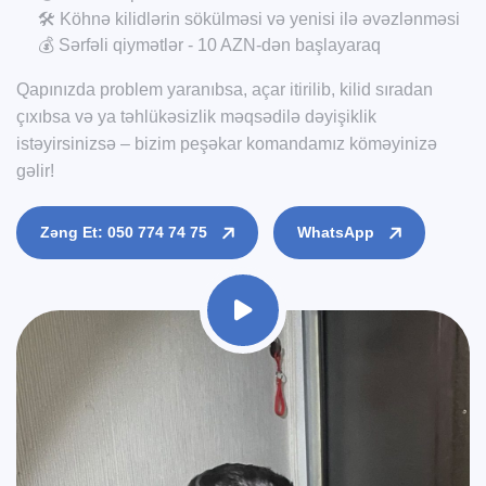
🛠️ Köhnə kilidlərin sökülməsi və yenisi ilə əvəzlənməsi
💰 Sərfəli qiymətlər - 10 AZN-dən başlayaraq
Qapınızda problem yaranıbsa, açar itirilib, kilid sıradan
çıxıbsa və ya təhlükəsizlik məqsədilə dəyişiklik
istəyirsinizsə – bizim peşəkar komandamız köməyinizə
gəlir!
Zəng Et: 050 774 74 75
WhatsApp