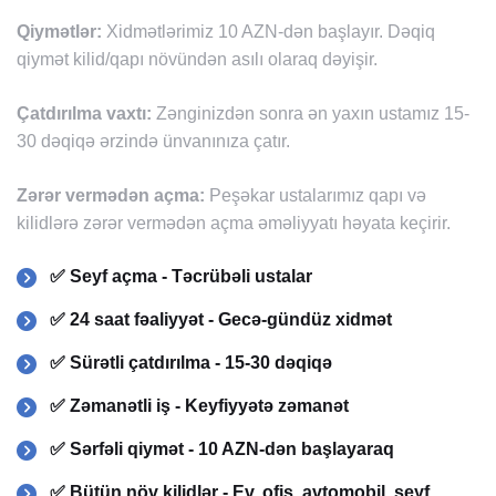
Qiymətlər:
Xidmətlərimiz 10 AZN-dən başlayır. Dəqiq
qiymət kilid/qapı növündən asılı olaraq dəyişir.
Çatdırılma vaxtı:
Zənginizdən sonra ən yaxın ustamız 15-
30 dəqiqə ərzində ünvanınıza çatır.
Zərər vermədən açma:
Peşəkar ustalarımız qapı və
kilidlərə zərər vermədən açma əməliyyatı həyata keçirir.
✅ Seyf açma - Təcrübəli ustalar
✅ 24 saat fəaliyyət - Gecə-gündüz xidmət
✅ Sürətli çatdırılma - 15-30 dəqiqə
✅ Zəmanətli iş - Keyfiyyətə zəmanət
✅ Sərfəli qiymət - 10 AZN-dən başlayaraq
✅ Bütün növ kilidlər - Ev, ofis, avtomobil, seyf