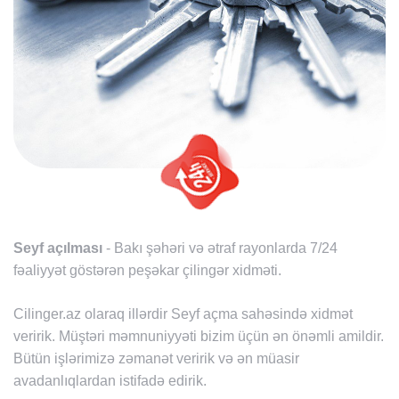
Seyf açılması
- Bakı şəhəri və ətraf rayonlarda 7/24
fəaliyyət göstərən peşəkar çilingər xidməti.
Cilinger.az olaraq illərdir Seyf açma sahəsində xidmət
veririk. Müştəri məmnuniyyəti bizim üçün ən önəmli amildir.
Bütün işlərimizə zəmanət veririk və ən müasir
avadanlıqlardan istifadə edirik.