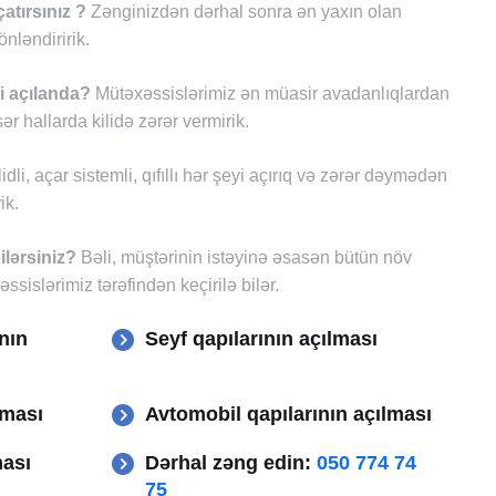
tırsınız ?
Zənginizdən dərhal sonra ən yaxın olan
nləndiririk.
i açılanda?
Mütəxəssislərimiz ən müasir avadanlıqlardan
ər hallarda kilidə zərər vermirik.
lidli, açar sistemli, qıfıllı hər şeyi açırıq və zərər dəymədən
ik.
ilərsiniz?
Bəli, müştərinin istəyinə əsasən bütün növ
əssislərimiz tərəfindən keçirilə bilər.
nın
Seyf qapılarının açılması
lması
Avtomobil qapılarının açılması
ması
Dərhal zəng edin:
050 774 74
75