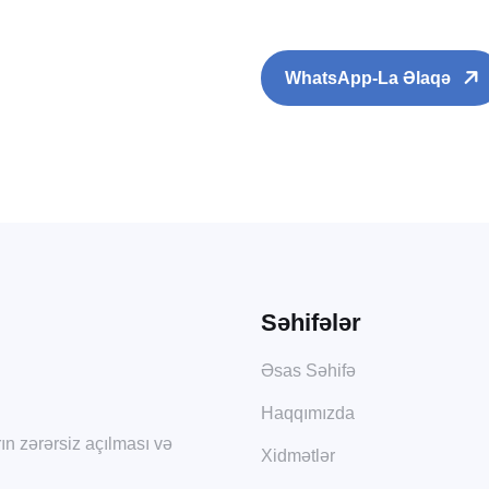
WhatsApp-La Əlaqə
Səhifələr
Əsas Səhifə
Haqqımızda
rın zərərsiz açılması və
Xidmətlər