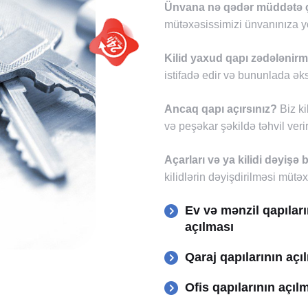
Ünvana nə qədər müddətə ça
mütəxəsissimizi ünvanınıza yö
Kilid yaxud qapı zədələnirm
istifadə edir və bununlada əks
Ancaq qapı açırsınız?
Biz ki
və peşəkar şəkildə təhvil verir
Açarları və ya kilidi dəyişə b
kilidlərin dəyişdirilməsi mütəx
Ev və mənzil qapıları
açılması
Qaraj qapılarının açı
Ofis qapılarının açıl