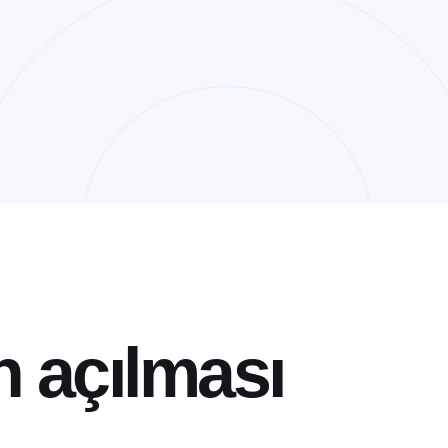
n
a
ç
ı
l
m
a
s
ı