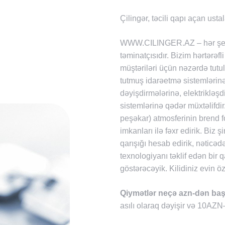
Çilingər, təcili qapı açan usta
WWW.CILINGER.AZ – hər şeyi ə
təminatçısıdır. Bizim hərtərə
müştəriləri üçün nəzərdə tutu
tutmuş idarəetmə sistemlərinə
dəyişdirmələrinə, elektrikləş
sistemlərinə qədər müxtəlifd
peşəkar) atmosferinin brend 
imkanları ilə fəxr edirik. Biz 
qarışığı hesab edirik, nəticə
texnologiyanı təklif edən bir 
göstərəcəyik. Kilidiniz evin öz
Qiymətlər neçə azn-dən baş
asılı olaraq dəyişir və 10AZN