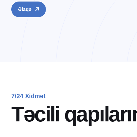
Əlaqə
7/24 Xidmət
T
ə
c
i
l
i
q
a
p
ı
l
a
r
ı