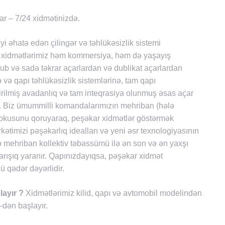
lar – 7/24 xidmətinizdə.
hatə edən çilingər və təhlükəsizlik sistemi
fli xidmətlərimiz həm kommersiya, həm də yaşayış
lub və sadə təkrar açarlardan və dublikat açarlardan
 və qapı təhlükəsizlik sistemlərinə, tam qapı
dirilmiş avadanlıq və tam inteqrasiya olunmuş əsas açar
ir. Biz ümummilli komandalarımızın mehriban (hələ
fokusunu qoruyaraq, peşəkar xidmətlər göstərmək
şirkətimizi pəşəkarlıq idealları və yeni əsr texnologiyasının
də mehriban kollektiv təbəssümü ilə ən son və ən yaxşı
qarışıq yaranır. Qapınızdayıqsa, pəşəkar xidmət
ü qədər dəyərlidir.
layır ?
Xidmətlərimiz kilid, qapı və avtomobil modelindən
–dən başlayır.