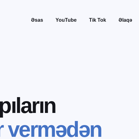
Əsas
YouTube
Tik Tok
Əlaqə
p
ı
l
a
r
ı
n
r
v
e
r
m
ə
d
ə
n