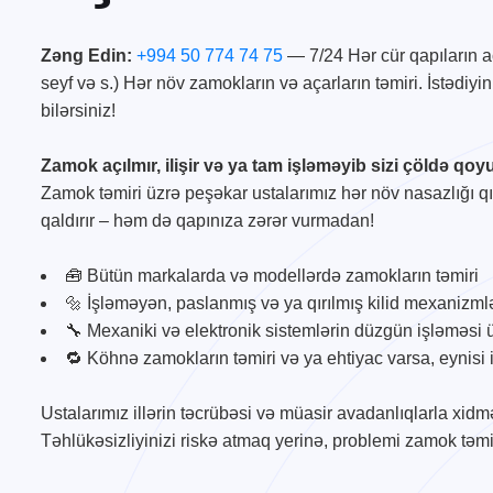
Zəng Edin:
+994 50 774 74 75
— 7/24 Hər cür qapıların aç
seyf və s.) Hər növ zamokların və açarların təmiri. İstədiy
bilərsiniz!
Zamok açılmır, ilişir və ya tam işləməyib sizi çöldə qo
Zamok təmiri üzrə peşəkar ustalarımız hər növ nasazlığı 
qaldırır – həm də qapınıza zərər vurmadan!
🧰 Bütün markalarda və modellərdə zamokların təmiri
🔩 İşləməyən, paslanmış və ya qırılmış kilid mexanizml
🔧 Mexaniki və elektronik sistemlərin düzgün işləməsi
🔁 Köhnə zamokların təmiri və ya ehtiyac varsa, eynisi
Ustalarımız illərin təcrübəsi və müasir avadanlıqlarla xidmə
Təhlükəsizliyinizi riskə atmaq yerinə, problemi zamok təmiri