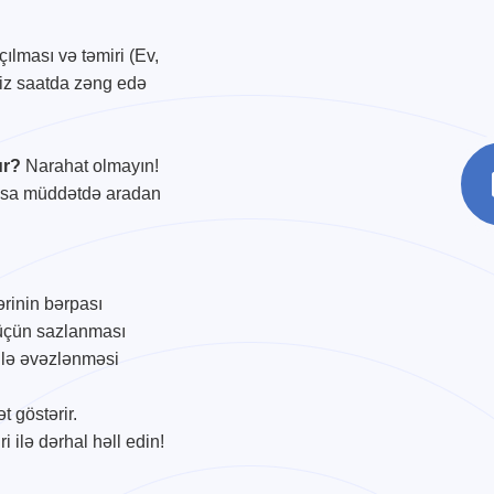
ılması və təmiri (Ev,
iniz saatda zəng edə
yur?
Narahat olmayın!
qısa müddətdə aradan
ərinin bərpası
 üçün sazlanması
 ilə əvəzlənməsi
t göstərir.
 ilə dərhal həll edin!