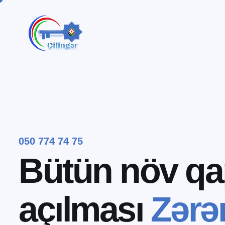
050 774 74 75
B
ü
t
ü
n
n
ö
v
q
a
a
ç
ı
l
m
a
s
ı
Z
ə
r
ə