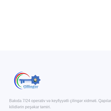
Bakıda 7/24 operativ və keyfiyyətli çilingər xidməti. Qapıla
kilidlərin peşəkar təmiri.