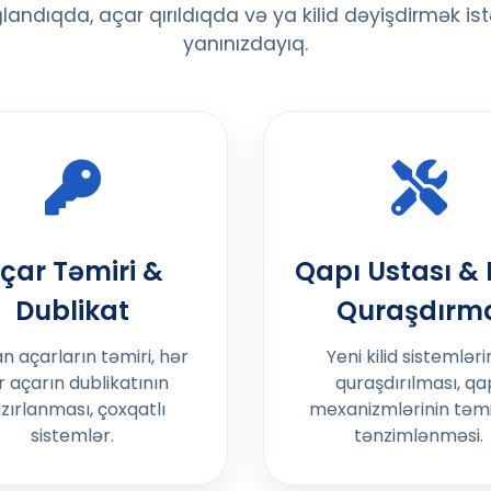
landıqda, açar qırıldıqda və ya kilid dəyişdirmək is
yanınızdayıq.
çar Təmiri &
Qapı Ustası & K
Dublikat
Quraşdırm
an açarların təmiri, hər
Yeni kilid sistemləri
r açarın dublikatının
quraşdırılması, qa
zırlanması, çoxqatlı
mexanizmlərinin təmi
sistemlər.
tənzimlənməsi.