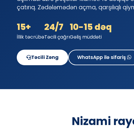
çatırıq. Zədələmədən açma, qarşılıqlı qiym
15+
24/7
10-15 dəq
İllik təcrübə
Təcili çağrı
Gəliş müddəti
Təcili Zəng
WhatsApp ilə sifariş
Nizami ray