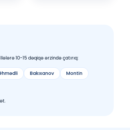
lələrə 10-15 dəqiqə ərzində çatırıq:
Əhmədli
Bakıxanov
Montin
ət.