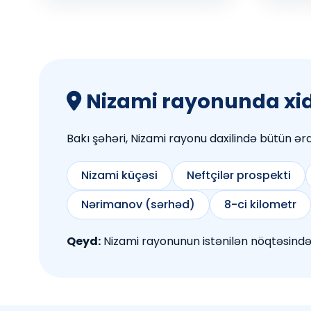
Nizami rayonunda xid
Bakı şəhəri, Nizami rayonu daxilində bütün əra
Nizami küçəsi
Neftçilər prospekti
Nərimanov (sərhəd)
8-ci kilometr
Qeyd:
Nizami rayonunun istənilən nöqtəsində 