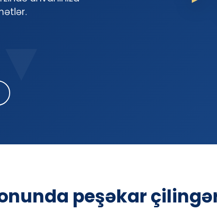
ətlər.
onunda peşəkar çilingər