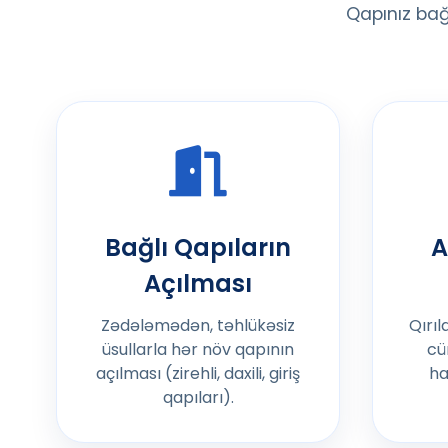
Qapınız bağ
Bağlı Qapıların
A
Açılması
Zədələmədən, təhlükəsiz
Qırıl
üsullarla hər növ qapının
cü
açılması (zirehli, daxili, giriş
ha
qapıları).