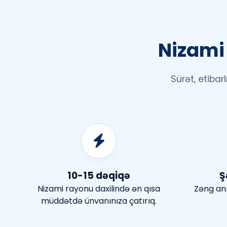
Nizami 
Sürət, etiba
10-15 dəqiqə
Ş
Nizami rayonu daxilində ən qısa
Zəng anı
müddətdə ünvanınıza çatırıq.