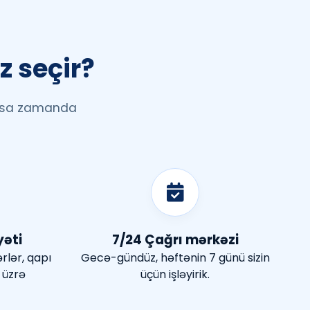
z seçir?
 qısa zamanda
yəti
7/24 Çağrı mərkəzi
ərlər, qapı
Gecə-gündüz, həftənin 7 günü sizin
 üzrə
üçün işləyirik.