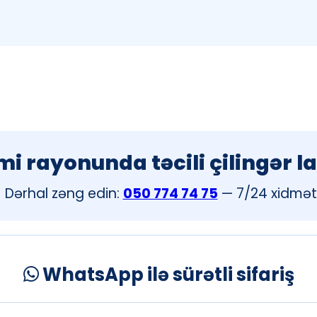
i rayonunda təcili çilingər l
Dərhal zəng edin:
050 774 74 75
— 7/24 xidmət
WhatsApp ilə sürətli sifariş