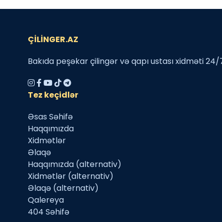
ÇİLİNGER.AZ
Bakıda peşəkar çilingər və qapı ustası xidməti 24/7
Tez keçidlər
Əsas Səhifə
Haqqımızda
Xidmətlər
Əlaqə
Haqqımızda (alternativ)
Xidmətlər (alternativ)
Əlaqə (alternativ)
Qalereya
404 Səhifə