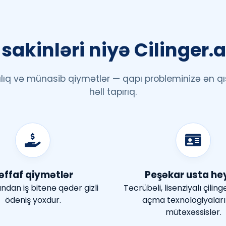
sakinləri niyə Cilinger.a
rlılıq və münasib qiymətlər — qapı probleminizə ən
həll tapırıq.
əffaf qiymətlər
Peşəkar usta he
ndan iş bitənə qədər gizli
Təcrübəli, lisenziyalı çiling
ödəniş yoxdur.
açma texnologiyaları
mütəxəssislər.