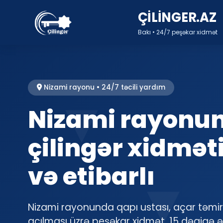
ÇİLİNGER.AZ
Bakı • 24/7 peşəkar xidmət
Nizami rayonu • 24/7 təcili yardım
Nizami rayonu
çilingər xidməti
və etibarlı
Nizami rayonunda qapı ustası, açar təmiri
açılması üzrə peşəkar xidmət. 15 dəqiqə 