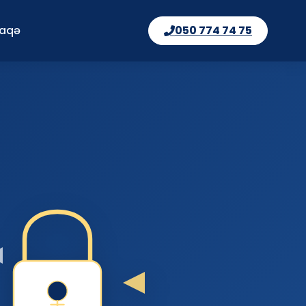
laqə
050 774 74 75