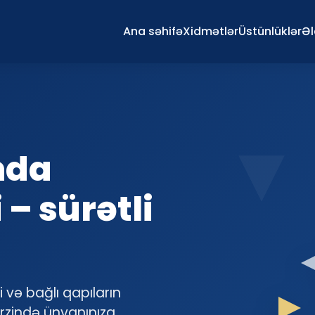
Ana səhifə
Xidmətlər
Üstünlüklər
Ə
nda
 – sürətli
 və bağlı qapıların
ərzində ünvanınıza