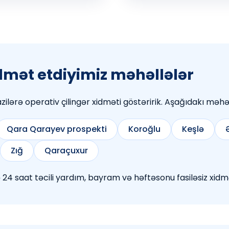
mət etdiyimiz məhəllələr
zilərə operativ çilingər xidməti göstəririk. Aşağıdakı məhəl
Qara Qarayev prospekti
Koroğlu
Keşlə
Zığ
Qaraçuxur
24 saat təcili yardım, bayram və həftəsonu fasiləsiz xidm