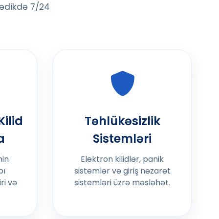
tədikdə 7/24
ilid
Təhlükəsizlik
a
Sistemləri
nin
Elektron kilidlər, panik
pı
sistemlər və giriş nəzarət
ri və
sistemləri üzrə məsləhət.