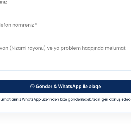
Göndər & WhatsApp ilə əlaqə
lumatlarınız WhatsApp üzərindən bizə göndəriləcək, təcili geri dönüş edəcə